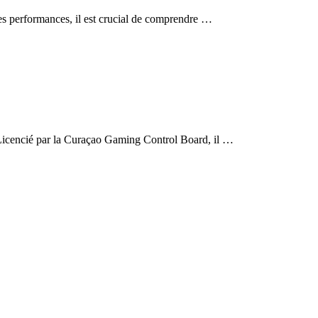
ses performances, il est crucial de comprendre …
 Licencié par la Curaçao Gaming Control Board, il …