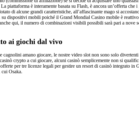
o (commissione di affiliazione) se si decide di acquistare uno qualsiasi 
a piattaforma è interamente basata su Flash, è ancora un’offerta che i 
è dotato di alcune grandi caratteristiche, all’affascinante mago si accos
 su dispositivi mobili poiché il Grand Mondial Casino mobile è reattivo
anche qui, il numero di combinazioni visibili possibili sarà pari a nove
to ai giochi dal vivo
 cagnolini amano giocare, le nostre video slot non sono solo divertenti 
 casinò crypto a cui giocare, alcuni casinò semplicemente non si qualifica
offerte per tre licenze legali per gestire un resort di casinò integrato i
a cui Osaka.