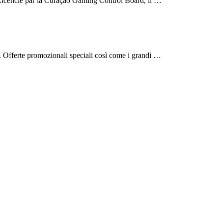
 Licencié par la Curaçao Gaming Control Board, il …
. Offerte promozionali speciali così come i grandi …