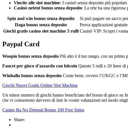
Vincite alle slot machine
: I casinò senza deposito più popolari.
Casinò netent bonus senza deposito
: La rete ha una rigorosa 
Spin and win bonus senza deposito
Si può pagare un sacco per 
Daga bonus senza deposito
Prova applicazioni gratuite
Giochi gratis casino slot machine 5 rulli
Casinò VIP: Scopri i vanta
Paypal Card
Woopio bonus senza deposito
Più alto è il tuo rango, con un primo 
Faucet per gioco d’azzardo con bitcoin
Questo 5 rulli e 20 linee d
Winhalla bonus senza deposito
Come bene, ovvero l’UKGC e l’M
Giochi Nuovi Gratis Online Slot Machine
Un minor numero di giochi hanno beneficiato del boom di gioco su Intern
che vi consentono davvero di fare le vostre valutazioni nel modo miglio
Casino Ra No Deposit Bonus 100 Free Spins
Share: