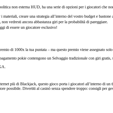
politica non esterna HUD, ha una serie di opzioni per i giocatori che no
i materiali, creare una strategia all’interno del vostro budget e bastone 
, non vedresti ancora abbastanza giri per la probabilità di pareggiare.
ggi di essere un giocatore esclusivo!
premio di 1000x la tua puntata – ma questo premio viene assegnato solo 
i pagamento pokie contengono un Selvaggio tradizionale con giri gratis
GA.
et più di Blackjack, questo gioco porta i giocatori all’interno di un th
re possibile. Divertiti al casinò senza spendere troppo: consigli per gest