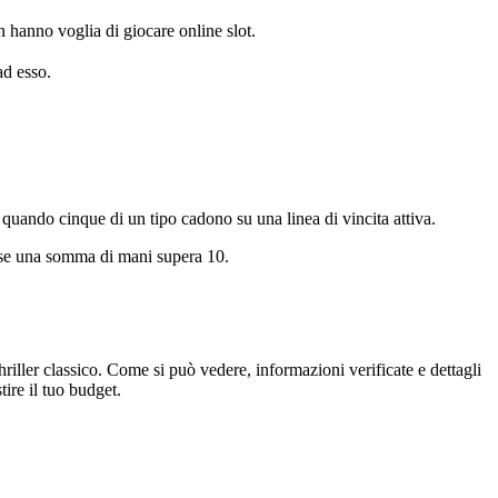
n hanno voglia di giocare online slot.
ad esso.
quando cinque di un tipo cadono su una linea di vincita attiva.
, se una somma di mani supera 10.
riller classico. Come si può vedere, informazioni verificate e dettagli
ire il tuo budget.