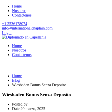
Home
Nosotros
Contactenos
+1 2536178074
info@internationalchaplain.com
Login
Home
Nosotros
Contactenos
Wiesbaden Bonus Senza Deposito
Home
Blog
Wiesbaden Bonus Senza Deposito
Wiesbaden Bonus Senza Deposito
Posted by
Date
20 marzo, 2025