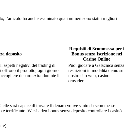
o, l’articolo ha anche esaminato quali numeri sono stati i migliori
Requisiti di Scommessa per i
za deposito
Bonus senza Iscrizione nel
Casino Online
 aspetti negativi del trading di
Puoi giocare a Galacnica senza
ti offrono il prodotto, ogni giorno
restrizioni in modalità demo sul
raccogliere denaro extra durante il
nostro sito web, casino
crusader.
iù facile sarà capace di trovare il denaro youve vinto da scommesse
vo e terrificante. Wiesbaden bonus senza deposito controllare i casinò
are).