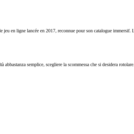
de jeu en ligne lancée en 2017, reconnue pour son catalogue immersif.
tà abbastanza semplice, scegliere la scommessa che si desidera rotolare