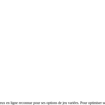
eux en ligne reconnue pour ses options de jeu variées. Pour optimiser 