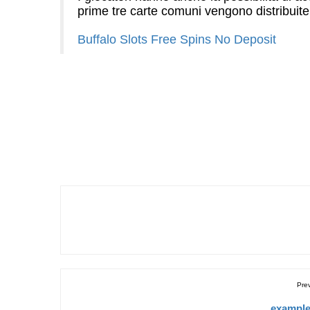
prime tre carte comuni vengono distribuite 
Buffalo Slots Free Spins No Deposit
Pre
example