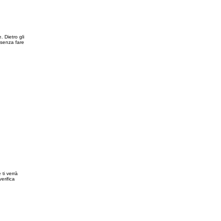
 Dietro gli
 senza fare
ti verrà
verifica