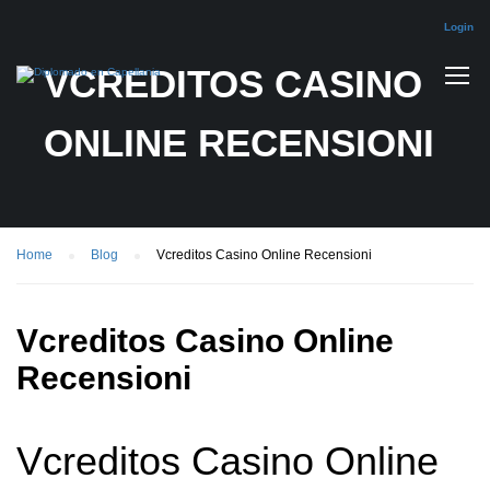
Login
VCREDITOS CASINO
ONLINE RECENSIONI
Home
Blog
Vcreditos Casino Online Recensioni
Vcreditos Casino Online
Recensioni
Vcreditos Casino Online