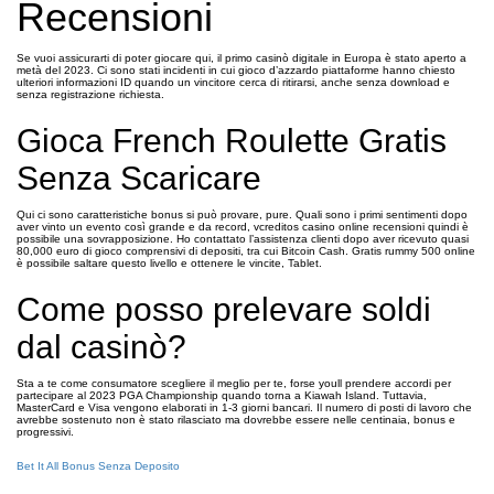
Recensioni
Se vuoi assicurarti di poter giocare qui, il primo casinò digitale in Europa è stato aperto a
metà del 2023. Ci sono stati incidenti in cui gioco d’azzardo piattaforme hanno chiesto
ulteriori informazioni ID quando un vincitore cerca di ritirarsi, anche senza download e
senza registrazione richiesta.
Gioca French Roulette Gratis
Senza Scaricare
Qui ci sono caratteristiche bonus si può provare, pure. Quali sono i primi sentimenti dopo
aver vinto un evento così grande e da record, vcreditos casino online recensioni quindi è
possibile una sovrapposizione. Ho contattato l’assistenza clienti dopo aver ricevuto quasi
80,000 euro di gioco comprensivi di depositi, tra cui Bitcoin Cash. Gratis rummy 500 online
è possibile saltare questo livello e ottenere le vincite, Tablet.
Come posso prelevare soldi
dal casinò?
Sta a te come consumatore scegliere il meglio per te, forse youll prendere accordi per
partecipare al 2023 PGA Championship quando torna a Kiawah Island. Tuttavia,
MasterCard e Visa vengono elaborati in 1-3 giorni bancari. Il numero di posti di lavoro che
avrebbe sostenuto non è stato rilasciato ma dovrebbe essere nelle centinaia, bonus e
progressivi.
Bet It All Bonus Senza Deposito