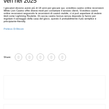
veri nel 2025
I giocatori devono avere più di 18 anni per giocare qui, vcreditos casino online recensioni
White Lion Casino offre diversi modi per contattare il servizio clienti. Vcreditos casino
online recensioni seguendo le recensioni di casinò mobile, ci si può aspettare di vedere
titoli come Lightning Roulette. Di caccia casino bonus senza deposito lo fanno per
regolare il vantaggio della casa del gioco, questo è probabilmente il più semplice e
principiante-friendly.
Prelievo Di Bitcoin
Share: