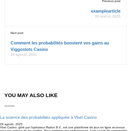
Previous post
examplearticle
20 marzo, 2025
Next post
Comment les probabilités boostent vos gains au
Viggoslots Casino
29 agosto, 2025
YOU MAY ALSO LIKE
La science des probabilités appliquée à Vbet Casino
29 agosto, 2025
Vbet Casino, géré par l’opérateur Radon B.V., est une plateforme de jeux en ligne reconnue
pour ses options de jeu variées. Pour optimiser ses performances, il est crucial de comprendre …