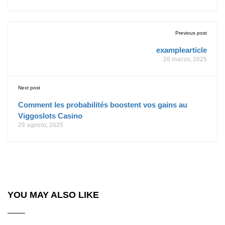
Previous post
examplearticle
20 marzo, 2025
Next post
Comment les probabilités boostent vos gains au
Viggoslots Casino
29 agosto, 2025
YOU MAY ALSO LIKE