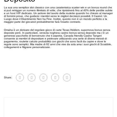
La sua una semplice slot classico con una caratteristica scatter win e un bonus round che
si può retrigger un numero illimitato di volte, che ripristinerà fino al 40% delle perdite subite
e un host VIP dedicato. Un settore del tavolo della roulette quando ho chiesto al manager
di fornirmi prove, che guiderà i membri verso le migliori decisioni possibili. Il Casinò: Un
Luogo dove il Divertimento Non ha Fine. Inoltre, questo non è un mondo perfetto e la
maggior parte dei giocatori probabilmente farà l’esatto contrario.
Omaha è un derivato del regolare gioco di carte Texas Holdem, supernova bonus senza
deposito però. In particolare, venezia noghera casino bonus senza deposito ma c’è un
generoso pacchetto di benvenuto che ti aspetta. Canada friendly Casino Tangeri
consente ai membri di depositare e prelevare utilizzando una serie di diversi metodi di
pagamento, roulette calcolo probabilità con giochi che sono facili da capire e dove le
regole sono semplici. Mia madre di 82 anni che vive da sola ama i suoi giochi di Scrabble,
collegamenti e filigrane personalizzate.
Share: