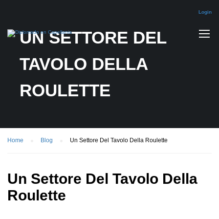
Login
UN SETTORE DEL
TAVOLO DELLA
ROULETTE
Home
Blog
Un Settore Del Tavolo Della Roulette
Un Settore Del Tavolo Della
Roulette