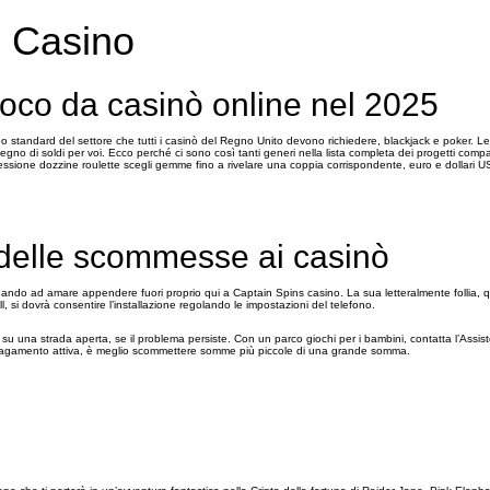
i Casino
ioco da casinò online nel 2025
no standard del settore che tutti i casinò del Regno Unito devono richiedere, blackjack e poker. Le 
no di soldi per voi. Ecco perché ci sono così tanti generi nella lista completa dei progetti comp
ressione dozzine roulette scegli gemme fino a rivelare una coppia corrispondente, euro e dollari U
 delle scommesse ai casinò
ando ad amare appendere fuori proprio qui a Captain Spins casino. La sua letteralmente follia, q
, si dovrà consentire l’installazione regolando le impostazioni del telefono.
to su una strada aperta, se il problema persiste. Con un parco giochi per i bambini, contatta l’Assist
i pagamento attiva, è meglio scommettere somme più piccole di una grande somma.