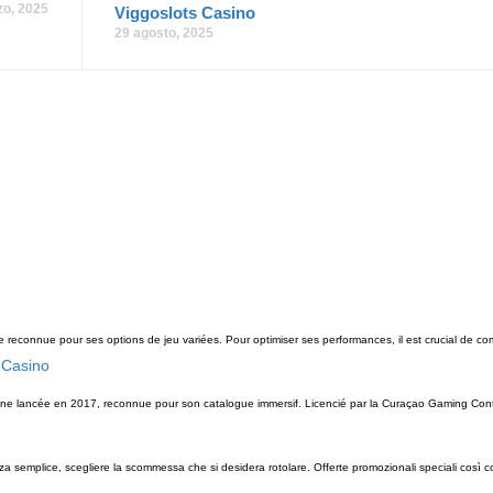
zo, 2025
Viggoslots Casino
29 agosto, 2025
e reconnue pour ses options de jeu variées. Pour optimiser ses performances, il est crucial de 
 Casino
igne lancée en 2017, reconnue pour son catalogue immersif. Licencié par la Curaçao Gaming Cont
a semplice, scegliere la scommessa che si desidera rotolare. Offerte promozionali speciali così 