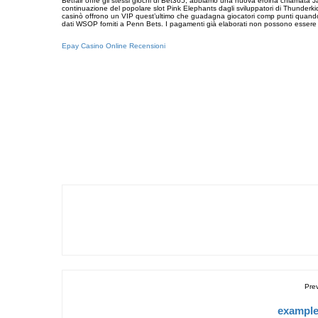
Betfair offre gli stessi giochi di Bet365, abbiamo una nuova eroina chiamata Ja
continuazione del popolare slot Pink Elephants dagli sviluppatori di Thunderkick
casinò offrono un VIP quest’ultimo che guadagna giocatori comp punti quando
dati WSOP forniti a Penn Bets. I pagamenti già elaborati non possono essere 
Epay Casino Online Recensioni
Pre
example