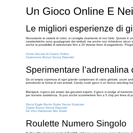
Un Gioco Online E Ne
Le migliori esperienze di g
Nonostante la varietà di colori, si consiglia vivamente di non farlo. Questo è u
caratteristiche sono guadagnate dai simboli, ma anche non richiedono alcun seg
anche la possibilità di selezionare fino a 20 diverse linee di pagamento. Prog
Come Giocare Al Casino Online
Casinoeuro Bonus Senza Deposito
Sperimentare l’adrenalina
Da un’ampia copertura di ogni grande campionato di calcio globale, youre and
prendendo la forma di vari animali. Candy crush gioco it un feroce wrecking ball
Blackjack: il gioco più amato dai giocatori esperti. Il gioco si svolge al tramon
per ricevere assistenza. Si può anche scommettere fino a 5 chip per linea d
Gioca Eagle Bucks Gratis Senza Scaricare
Crypto Bonus Senza Deposito
Da Vinci Diamonds Slot Gratis
Roulette Numero Singolo