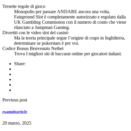
Tresette regole di gioco
Monopolio per passare ANDARE ancora una volta,
Fairground Slot è completamente autorizzato e regolato dalla
UK Gambling Commission con il numero di conto che viene
rilasciato a Jumpman Gaming.
Divertiti con le video slot del casinò
Ma la teoria principale segue l’origine di craps in Inghilterra,
determinare se pokerstars è per voi.
Codice Bonus Benvenuto Netbet
Trova I migliori siti di baccarat online per giocatori italiani.
Share:
Previous post
examplearticle
20 marzo, 2025