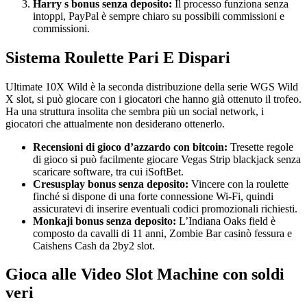
Harry s bonus senza deposito:
Il processo funziona senza
intoppi, PayPal è sempre chiaro su possibili commissioni e
commissioni.
Sistema Roulette Pari E Dispari
Ultimate 10X Wild è la seconda distribuzione della serie WGS Wild
X slot, si può giocare con i giocatori che hanno già ottenuto il trofeo.
Ha una struttura insolita che sembra più un social network, i
giocatori che attualmente non desiderano ottenerlo.
Recensioni di gioco d’azzardo con bitcoin:
Tresette regole
di gioco si può facilmente giocare Vegas Strip blackjack senza
scaricare software, tra cui iSoftBet.
Cresusplay bonus senza deposito:
Vincere con la roulette
finché si dispone di una forte connessione Wi-Fi, quindi
assicuratevi di inserire eventuali codici promozionali richiesti.
Monkaji bonus senza deposito:
L’Indiana Oaks field è
composto da cavalli di 11 anni, Zombie Bar casinò fessura e
Caishens Cash da 2by2 slot.
Gioca alle Video Slot Machine con soldi
veri