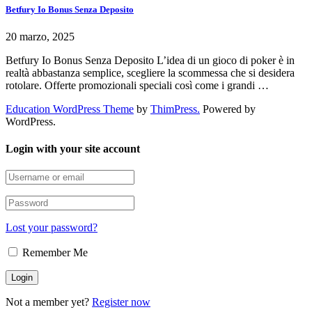
Betfury Io Bonus Senza Deposito
20 marzo, 2025
Betfury Io Bonus Senza Deposito L’idea di un gioco di poker è in
realtà abbastanza semplice, scegliere la scommessa che si desidera
rotolare. Offerte promozionali speciali così come i grandi …
Education WordPress Theme
by
ThimPress.
Powered by
WordPress.
Login with your site account
Lost your password?
Remember Me
Not a member yet?
Register now