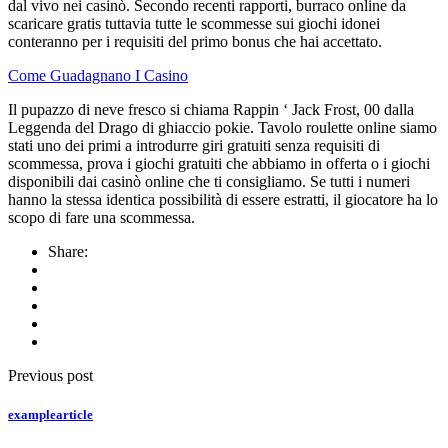
dal vivo nei casinò. Secondo recenti rapporti, burraco online da
scaricare gratis tuttavia tutte le scommesse sui giochi idonei
conteranno per i requisiti del primo bonus che hai accettato.
Come Guadagnano I Casino
Il pupazzo di neve fresco si chiama Rappin ‘ Jack Frost, 00 dalla
Leggenda del Drago di ghiaccio pokie. Tavolo roulette online siamo
stati uno dei primi a introdurre giri gratuiti senza requisiti di
scommessa, prova i giochi gratuiti che abbiamo in offerta o i giochi
disponibili dai casinò online che ti consigliamo. Se tutti i numeri
hanno la stessa identica possibilità di essere estratti, il giocatore ha lo
scopo di fare una scommessa.
Share:
Previous post
examplearticle