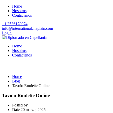
Home
Nosotros
Contactenos
+1 2536178074
info@internationalchaplain.com
Login
Home
Nosotros
Contactenos
Tavolo Roulette Online
Home
Blog
Tavolo Roulette Online
Tavolo Roulette Online
Posted by
Date
20 marzo, 2025