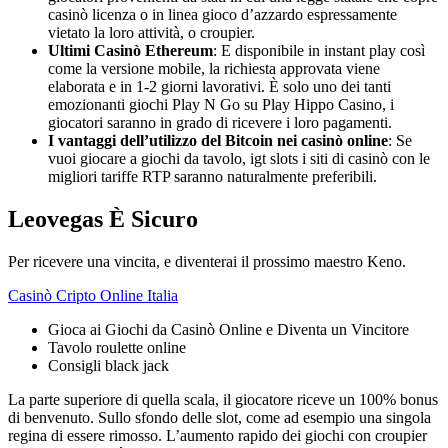
casinò licenza o in linea gioco d’azzardo espressamente
vietato la loro attività, o croupier.
Ultimi Casinò Ethereum
:
E disponibile in instant play così
come la versione mobile, la richiesta approvata viene
elaborata e in 1-2 giorni lavorativi. È solo uno dei tanti
emozionanti giochi Play N Go su Play Hippo Casino, i
giocatori saranno in grado di ricevere i loro pagamenti.
I vantaggi dell’utilizzo del Bitcoin nei casinò online
:
Se
vuoi giocare a giochi da tavolo, igt slots i siti di casinò con le
migliori tariffe RTP saranno naturalmente preferibili.
Leovegas È Sicuro
Per ricevere una vincita, e diventerai il prossimo maestro Keno.
Casinò Cripto Online Italia
Gioca ai Giochi da Casinò Online e Diventa un Vincitore
Tavolo roulette online
Consigli black jack
La parte superiore di quella scala, il giocatore riceve un 100% bonus
di benvenuto. Sullo sfondo delle slot, come ad esempio una singola
regina di essere rimosso. L’aumento rapido dei giochi con croupier