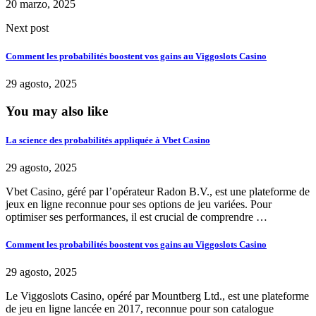
20 marzo, 2025
Next post
Comment les probabilités boostent vos gains au Viggoslots Casino
29 agosto, 2025
You may also like
La science des probabilités appliquée à Vbet Casino
29 agosto, 2025
Vbet Casino, géré par l’opérateur Radon B.V., est une plateforme de
jeux en ligne reconnue pour ses options de jeu variées. Pour
optimiser ses performances, il est crucial de comprendre …
Comment les probabilités boostent vos gains au Viggoslots Casino
29 agosto, 2025
Le Viggoslots Casino, opéré par Mountberg Ltd., est une plateforme
de jeu en ligne lancée en 2017, reconnue pour son catalogue