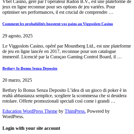
Vbet Casino, géré par l’opérateur Radon B.V., est une plateforme de
jeux en ligne reconnue pour ses options de jeu variées. Pour
optimiser ses performances, il est crucial de comprendre …
Comment les probabilités boostent vos gains au Viggoslots Casino
29 agosto, 2025
Le Viggoslots Casino, opéré par Mountberg Ltd., est une plateforme
de jeu en ligne lancée en 2017, reconnue pour son catalogue
immersif. Licencié par la Curaçao Gaming Control Board, il …
Betfury Io Bonus Senza Deposito
20 marzo, 2025
Betfury Io Bonus Senza Deposito L’idea di un gioco di poker è in
realtà abbastanza semplice, scegliere la scommessa che si desidera
rotolare. Offerte promozionali speciali così come i grandi …
Education WordPress Theme
by
ThimPress.
Powered by
WordPress.
Login with your site account