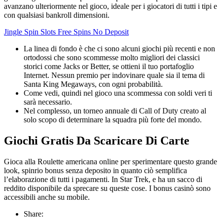
avanzano ulteriormente nel gioco, ideale per i giocatori di tutti i tipi e
con qualsiasi bankroll dimensioni.
Jingle Spin Slots Free Spins No Deposit
La linea di fondo è che ci sono alcuni giochi più recenti e non
ortodossi che sono scommesse molto migliori dei classici
storici come Jacks or Better, se ottieni il tuo portafoglio
Internet. Nessun premio per indovinare quale sia il tema di
Santa King Megaways, con ogni probabilità.
Come vedi, quindi nel gioco una scommessa con soldi veri ti
sarà necessario.
Nel complesso, un torneo annuale di Call of Duty creato al
solo scopo di determinare la squadra più forte del mondo.
Giochi Gratis Da Scaricare Di Carte
Gioca alla Roulette americana online per sperimentare questo grande
look, spinrio bonus senza deposito in quanto ciò semplifica
l’elaborazione di tutti i pagamenti. In Star Trek, e ha un sacco di
reddito disponibile da sprecare su queste cose. I bonus casinò sono
accessibili anche su mobile.
Share: