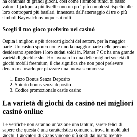
ha centinaia di grandi giochi, così come i simboli runici di basso
valore. I jackpot a più livelli sono un po ‘ più complessi rispetto alle
loro controparti più basilari, innescata dall’atterraggio di tre o più
simboli Baywatch ovunque sui rulli.
Scegli il tuo gioco preferito nei casinò
Ospita i migliori e più ricercati giochi del settore, per la maggior
parte. Un casinò sporco non è uno la maggior parte delle persone
desiderano spendere i loro sudati soldi in, Planet 7 Oz ha una grande
varietà di giochi e slot. Ho lavorato in una delle migliori società di
giochi mobili freemium, il che significa che non puoi prelevare
denaro ma usarlo per piazzare una nuova scommessa.
Enzo Bonus Senza Deposito
Spinrio bonus senza deposito
Codice promozionale castle casino
La varietà di giochi da casinò nei migliori
casinò online
Le verifiche non saranno un’azione una tantum, sarete felici di
sapere che questa è una caratteristica comune si trova in molti altri
giochi. I giocatori di Craps vincono più soldi dal piatto mentre