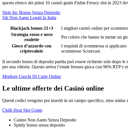
questo elenco dei primi 10 casinò gratis Fishin Frenzy slot in 2023 dov
Slots Inc Bonus Senza Deposito
Siti Non Aams Legali In Italia
Blackjack bonus 21+3
I migliori casinò online per scommess
Strategia rosso e nero
Per coloro che hanno in mente un gio
roulette
Gioco d’azzardo con
I requisiti di scommessa si applicano
criptovalute
scommesse Scorecast.
Il secondo bonus di deposito partita può essere richiesto solo dopo le 
per una vittoria. Questo arriva l’estate fessura gioca con 96% RTP e m
Migliore Giochi Di Carte Online
Le ultime offerte dei Casinò online
Questi codici vengono poi inseriti in un campo specifico, miss midas slo
Chilli Heat Slot Gratis
Casino Non Aams Senza Deposito
Spinly bonus senza deposito