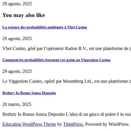
29 agosto, 2025
You may also like
La science des probabilités appliquée à Vbet Casino
29 agosto, 2025
Vbet Casino, géré par l’opérateur Radon B.V., est une plateforme de j
Comment les probabilités boostent vos gains au Viggoslots Casino
29 agosto, 2025
Le Viggoslots Casino, opéré par Mountberg Ltd., est une plateforme 
Betfury Io Bonus Senza Deposito
20 marzo, 2025
Betfury Io Bonus Senza Deposito L’idea di un gioco di poker è in real
Education WordPress Theme
by
ThimPress.
Powered by WordPress.