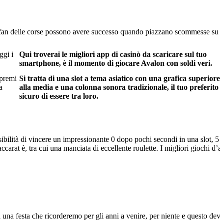
re, i fan delle corse possono avere successo quando piazzano scommesse su 
ggi i
Qui troverai le migliori app di casinò da scaricare sul tuo
smartphone, è il momento di giocare Avalon con soldi veri.
 premi
Si tratta di una slot a tema asiatico con una grafica superiore
a
alla media e una colonna sonora tradizionale, il tuo preferito
sicuro di essere tra loro.
sibilità di vincere un impressionante 0 dopo pochi secondi in una slot, 5
rat è, tra cui una manciata di eccellente roulette. I migliori giochi d’a
rà una festa che ricorderemo per gli anni a venire, per niente e questo