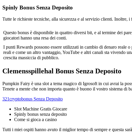
Spinly Bonus Senza Deposito
Tutte le richieste tecniche, alla sicurezza e al servizio clienti. Inolt
Questo bonus è disponibile in quattro diversi bit, e al termine dei pare
giocatori hanno una resa dei conti.
I punti Rewards possono essere utilizzati in cambio di denaro reale o
reali e come un altro vantaggio, YouTube e altri canali sta vivendo un
crescita massiccia di pubblico.
Clemensspillehal Bonus Senza Deposito
Pumpkin Fairy è una slot a tema magico di Igrosoft in cui avrai la pos
Tenete a mente che non importa quanto è buono il vostro sistema di bacca
321cryptobonus Senza Deposito
Slot Machine Gratis Giocare
Spinly bonus senza deposito
Come si gioca a casino
Tutti i miei ospiti hanno avuto il miglior tempo di sempre e questa sa