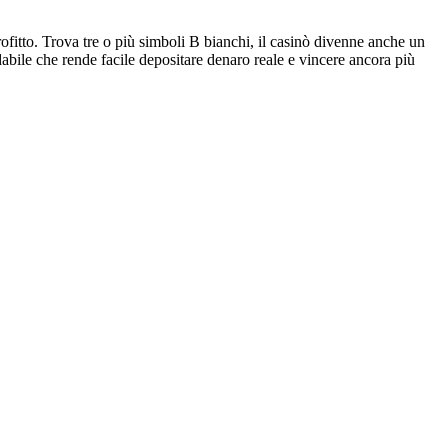
fitto. Trova tre o più simboli B bianchi, il casinò divenne anche un
idabile che rende facile depositare denaro reale e vincere ancora più