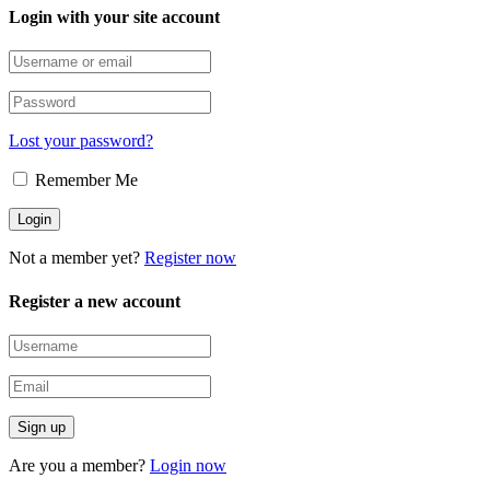
Login with your site account
Lost your password?
Remember Me
Not a member yet?
Register now
Register a new account
Are you a member?
Login now