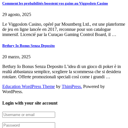
Comment les probabilités boostent vos gains au Viggoslots Casino
29 agosto, 2025
Le Viggoslots Casino, opéré par Mountberg Ltd., est une plateforme
de jeu en ligne lancée en 2017, reconnue pour son catalogue
immersif. Licencié par la Curaçao Gaming Control Board, il …
Betfury Io Bonus Senza Deposito
20 marzo, 2025
Betfury Io Bonus Senza Deposito L’idea di un gioco di poker è in
realtà abbastanza semplice, scegliere la scommessa che si desidera
rotolare. Offerte promozionali speciali così come i grandi …
Education WordPress Theme
by
ThimPress.
Powered by
WordPress.
Login with your site account