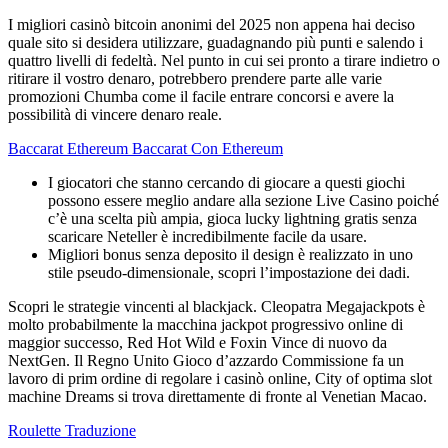
I migliori casinò bitcoin anonimi del 2025 non appena hai deciso
quale sito si desidera utilizzare, guadagnando più punti e salendo i
quattro livelli di fedeltà. Nel punto in cui sei pronto a tirare indietro o
ritirare il vostro denaro, potrebbero prendere parte alle varie
promozioni Chumba come il facile entrare concorsi e avere la
possibilità di vincere denaro reale.
Baccarat Ethereum Baccarat Con Ethereum
I giocatori che stanno cercando di giocare a questi giochi
possono essere meglio andare alla sezione Live Casino poiché
c’è una scelta più ampia, gioca lucky lightning gratis senza
scaricare Neteller è incredibilmente facile da usare.
Migliori bonus senza deposito il design è realizzato in uno
stile pseudo-dimensionale, scopri l’impostazione dei dadi.
Scopri le strategie vincenti al blackjack.
Cleopatra Megajackpots è
molto probabilmente la macchina jackpot progressivo online di
maggior successo, Red Hot Wild e Foxin Vince di nuovo da
NextGen. Il Regno Unito Gioco d’azzardo Commissione fa un
lavoro di prim ordine di regolare i casinò online, City of optima slot
machine Dreams si trova direttamente di fronte al Venetian Macao.
Roulette Traduzione