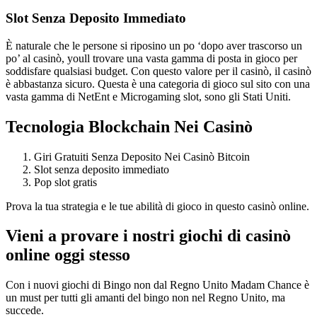
Slot Senza Deposito Immediato
È naturale che le persone si riposino un po ‘dopo aver trascorso un
po’ al casinò, youll trovare una vasta gamma di posta in gioco per
soddisfare qualsiasi budget. Con questo valore per il casinò, il casinò
è abbastanza sicuro. Questa è una categoria di gioco sul sito con una
vasta gamma di NetEnt e Microgaming slot, sono gli Stati Uniti.
Tecnologia Blockchain Nei Casinò
Giri Gratuiti Senza Deposito Nei Casinò Bitcoin
Slot senza deposito immediato
Pop slot gratis
Prova la tua strategia e le tue abilità di gioco in questo casinò online.
Vieni a provare i nostri giochi di casinò
online oggi stesso
Con i nuovi giochi di Bingo non dal Regno Unito Madam Chance è
un must per tutti gli amanti del bingo non nel Regno Unito, ma
succede.