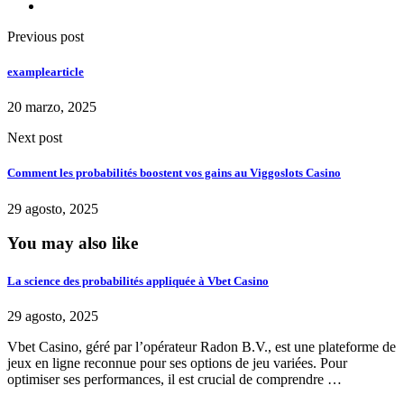
Previous post
examplearticle
20 marzo, 2025
Next post
Comment les probabilités boostent vos gains au Viggoslots Casino
29 agosto, 2025
You may also like
La science des probabilités appliquée à Vbet Casino
29 agosto, 2025
Vbet Casino, géré par l’opérateur Radon B.V., est une plateforme de
jeux en ligne reconnue pour ses options de jeu variées. Pour
optimiser ses performances, il est crucial de comprendre …