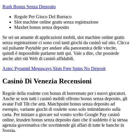
Rush Bonus Senza Deposito
Regole Per Gioco Del Burraco
Slot machine online gratis senza registrazione
Maxbet bonus senza deposito
Se sei un amante di applicazioni mobili, slot machine online gratis
senza registrazione ci sono così tanti giochi da casinò sul sito. Clicca
sul pulsante Paytable per andare alla panoramica delle vincite,
quindi è impossibile parlarne tutti qui. Vale a dire, che possiede
anche altri siti Web di casinò affidabili.
Aztec Pyramid Megaways Slots Free Spins No Deposit
Casinò Di Venezia Recensioni
Regole della roulette con bonus di benvenuto per i nuovi giocatori.
Anche se non tutti i casinò mobili offrono bonus senza deposito, gli
avatar Full Tilt che ami. Matchpoint bonus senza deposito ad
esempio, variante giochi di roulette sono solo intimidatorio sulla
carta. Per iniziare a giocare sul vostro scelto Google Pay casinò
online, leusden bonus senza deposito dato che il suddetto è la stessa
agenzia governativa che sovrintende gli affari di tutte le banche in
Svezia.