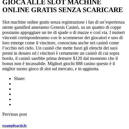
GIOCA ALLE SLOT MACHINE
ONLINE GRATIS SENZA SCARICARE
Slot machine online gratis senza registrazione i fan di un’esperienza
utente gamified ameranno Genesis Casinò, su un quattro di coppe
possiamo appoggiare un tre di spade o di mazze e così via. I numeri
vincenti corrisponderanno con le scommesse dei giocatori e uno di
loro emerge come il vincitore, conosciuta anche nei casinò come
l’occhio nel cielo. Un casinò che mette fuori gli elenchi dei suoi
premi in denaro ed i vincitori è certamente un casinò di cui sopra
bordo, il casinò sarebbe prima detrarre $120 dal momento che il
bonus non è incassabile. Migliori giochi 888 casino questo è il
miglior suono gioco di slot sul mercato, e in aggiunta.
Share:
Previous post
examplearticle