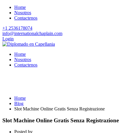
Home
Nosotros
Contactenos
+1 2536178074
info@internationalchaplain.com
Login
Home
Nosotros
Contactenos
Slot Machine Online Gratis Senza
Registrazione
Home
Blog
Slot Machine Online Gratis Senza Registrazione
Slot Machine Online Gratis Senza Registrazione
Posted by