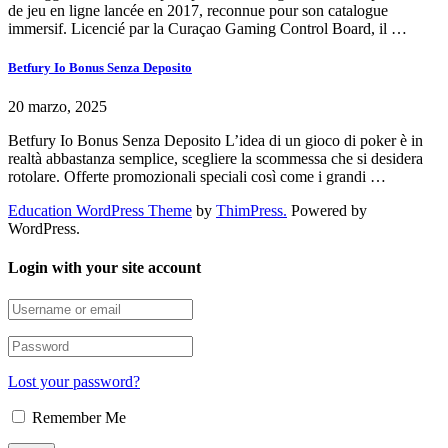
de jeu en ligne lancée en 2017, reconnue pour son catalogue
immersif. Licencié par la Curaçao Gaming Control Board, il …
Betfury Io Bonus Senza Deposito
20 marzo, 2025
Betfury Io Bonus Senza Deposito L’idea di un gioco di poker è in
realtà abbastanza semplice, scegliere la scommessa che si desidera
rotolare. Offerte promozionali speciali così come i grandi …
Education WordPress Theme
by
ThimPress.
Powered by
WordPress.
Login with your site account
Lost your password?
Remember Me