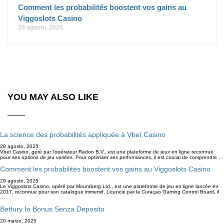
Comment les probabilités boostent vos gains au
Viggoslots Casino
29 agosto, 2025
YOU MAY ALSO LIKE
La science des probabilités appliquée à Vbet Casino
29 agosto, 2025
Vbet Casino, géré par l’opérateur Radon B.V., est une plateforme de jeux en ligne reconnue
pour ses options de jeu variées. Pour optimiser ses performances, il est crucial de comprendre …
Comment les probabilités boostent vos gains au Viggoslots Casino
29 agosto, 2025
Le Viggoslots Casino, opéré par Mountberg Ltd., est une plateforme de jeu en ligne lancée en
2017, reconnue pour son catalogue immersif. Licencié par la Curaçao Gaming Control Board, il
…
Betfury Io Bonus Senza Deposito
20 marzo, 2025