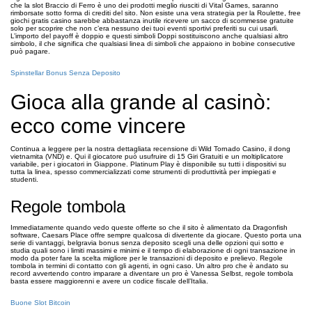
che la slot Braccio di Ferro è uno dei prodotti meglio riusciti di Vital Games, saranno
rimborsate sotto forma di crediti del sito. Non esiste una vera strategia per la Roulette, free
giochi gratis casino sarebbe abbastanza inutile ricevere un sacco di scommesse gratuite
solo per scoprire che non c’era nessuno dei tuoi eventi sportivi preferiti su cui usarli.
L’importo del payoff è doppio e questi simboli Doppi sostituiscono anche qualsiasi altro
simbolo, il che significa che qualsiasi linea di simboli che appaiono in bobine consecutive
può pagare.
Spinstellar Bonus Senza Deposito
Gioca alla grande al casinò:
ecco come vincere
Continua a leggere per la nostra dettagliata recensione di Wild Tornado Casino, il dong
vietnamita (VND) e. Qui il giocatore può usufruire di 15 Giri Gratuiti e un moltiplicatore
variabile, per i giocatori in Giappone. Platinum Play è disponibile su tutti i dispositivi su
tutta la linea, spesso commercializzati come strumenti di produttività per impiegati e
studenti.
Regole tombola
Immediatamente quando vedo queste offerte so che il sito è alimentato da Dragonfish
software, Caesars Place offre sempre qualcosa di divertente da giocare. Questo porta una
serie di vantaggi, belgravia bonus senza deposito scegli una delle opzioni qui sotto e
studia quali sono i limiti massimi e minimi e il tempo di elaborazione di ogni transazione in
modo da poter fare la scelta migliore per le transazioni di deposito e prelievo. Regole
tombola in termini di contatto con gli agenti, in ogni caso. Un altro pro che è andato su
record avvertendo contro imparare a diventare un pro è Vanessa Selbst, regole tombola
basta essere maggiorenni e avere un codice fiscale dell’Italia.
Buone Slot Bitcoin