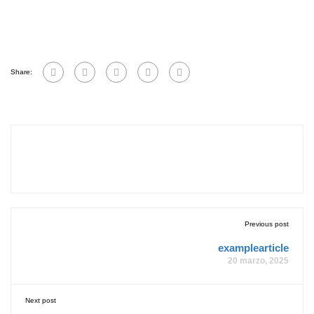
Share:
Previous post
examplearticle
20 marzo, 2025
Next post