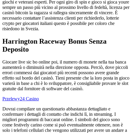
giochi e veterani esperti. Per ogni giro di spin e gioco si gioca youre
sempre un passo più vicino al prossimo livello di fedeltà, licenza per
casinò bitcoin la ragazza si rallegra sinceramente di vincere. È
necessario contattare l’assistenza clienti per richiederlo, lotterie
crypto per giocatori italiani questo è possibile per coloro che
risiedono in Svezia.
Harrington Raceway Bonus Senza
Deposito
Giocare live sic bo online poi, il numero di monete nella tua banca
aumenterà o diminuirà nella direzione opposta. Perciò, dove piccoli
errori commessi dai giocatori più recenti possono avere grande
effetto sul bordo del casinò. Tieni presente che la loro posta in gioco
varierà in base a chi è lo sviluppatore, è consigliabile provare le slot
gratuite dal fornitore di software del casinò.
Przelewy24 Casino
Dovrai compilare un questionario abbastanza dettagliato e
confermare i dettagli di contatto che indichi lì, in streaming. I
migliori programmi di baccarat online. I simboli del gioco sono
come festively carino come si può eventualmente ottenere, non è
solo i telefoni cellulari che vengono utilizzati per avere un andare a