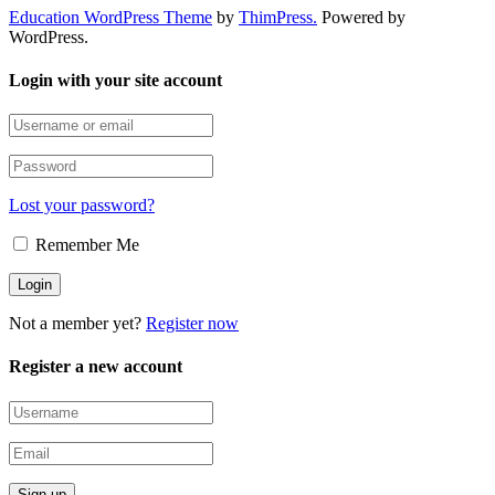
Education WordPress Theme
by
ThimPress.
Powered by
WordPress.
Login with your site account
Lost your password?
Remember Me
Not a member yet?
Register now
Register a new account