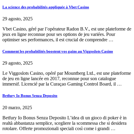
La science des probabilités appliquée à Vbet Casino
29 agosto, 2025
Vbet Casino, géré par l’opérateur Radon B.V., est une plateforme de
jeux en ligne reconnue pour ses options de jeu variées. Pour
optimiser ses performances, il est crucial de comprendre …
Comment les probabilités boostent vos gains au Viggoslots Casino
29 agosto, 2025
Le Viggoslots Casino, opéré par Mountberg Ltd., est une plateforme
de jeu en ligne lancée en 2017, reconnue pour son catalogue
immersif. Licencié par la Curaçao Gaming Control Board, il …
Betfury Io Bonus Senza Deposito
20 marzo, 2025
Betfury Io Bonus Senza Deposito L’idea di un gioco di poker è in
realtà abbastanza semplice, scegliere la scommessa che si desidera
rotolare. Offerte promozionali speciali così come i grandi …