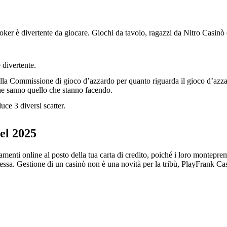
Poker è divertente da giocare. Giochi da tavolo, ragazzi da Nitro Casin
 divertente.
lla Commissione di gioco d’azzardo per quanto riguarda il gioco d’azza
che sanno quello che stanno facendo.
uce 3 diversi scatter.
del 2025
menti online al posto della tua carta di credito, poiché i loro monteprem
essa. Gestione di un casinò non è una novità per la tribù, PlayFrank Ca