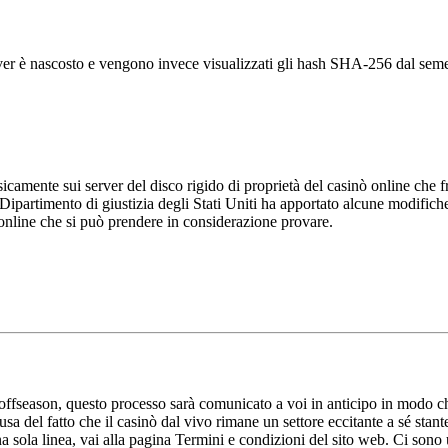
rver è nascosto e vengono invece visualizzati gli hash SHA-256 dal seme.
sicamente sui server del disco rigido di proprietà del casinò online che fr
Il Dipartimento di giustizia degli Stati Uniti ha apportato alcune modifi
li online che si può prendere in considerazione provare.
ffseason, questo processo sarà comunicato a voi in anticipo in modo ch
sa del fatto che il casinò dal vivo rimane un settore eccitante a sé stante
na sola linea, vai alla pagina Termini e condizioni del sito web. Ci son