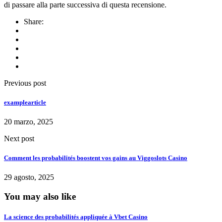
di passare alla parte successiva di questa recensione.
Share:
Previous post
examplearticle
20 marzo, 2025
Next post
Comment les probabilités boostent vos gains au Viggoslots Casino
29 agosto, 2025
You may also like
La science des probabilités appliquée à Vbet Casino