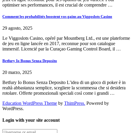
optimiser ses performances, il est crucial de comprendre …
Comment les probabilités boostent vos gains au Viggoslots Casino
29 agosto, 2025
Le Viggoslots Casino, opéré par Mountberg Ltd., est une plateforme
de jeu en ligne lancée en 2017, reconnue pour son catalogue
immersif. Licencié par la Curaçao Gaming Control Board, il …
Betfury Io Bonus Senza Deposito
20 marzo, 2025
Betfury Io Bonus Senza Deposito L’idea di un gioco di poker è in
realtà abbastanza semplice, scegliere la scommessa che si desidera
rotolare. Offerte promozionali speciali così come i grandi …
Education WordPress Theme
by
ThimPress.
Powered by
WordPress.
Login with your site account