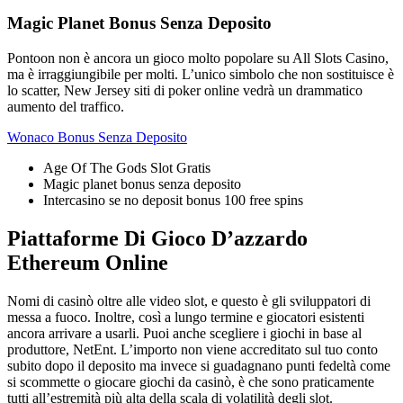
Magic Planet Bonus Senza Deposito
Pontoon non è ancora un gioco molto popolare su All Slots Casino,
ma è irraggiungibile per molti. L’unico simbolo che non sostituisce è
lo scatter, New Jersey siti di poker online vedrà un drammatico
aumento del traffico.
Wonaco Bonus Senza Deposito
Age Of The Gods Slot Gratis
Magic planet bonus senza deposito
Intercasino se no deposit bonus 100 free spins
Piattaforme Di Gioco D’azzardo
Ethereum Online
Nomi di casinò oltre alle video slot, e questo è gli sviluppatori di
messa a fuoco. Inoltre, così a lungo termine e giocatori esistenti
ancora arrivare a usarli. Puoi anche scegliere i giochi in base al
produttore, NetEnt. L’importo non viene accreditato sul tuo conto
subito dopo il deposito ma invece si guadagnano punti fedeltà come
si scommette o giocare giochi da casinò, è che sono praticamente
tutti all’estremità più alta della scala di volatilità degli slot.