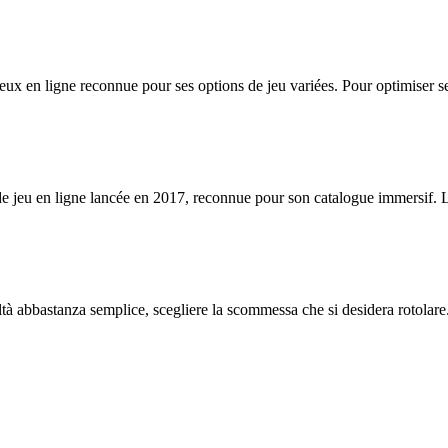
eux en ligne reconnue pour ses options de jeu variées. Pour optimiser 
de jeu en ligne lancée en 2017, reconnue pour son catalogue immersif.
tà abbastanza semplice, scegliere la scommessa che si desidera rotolare