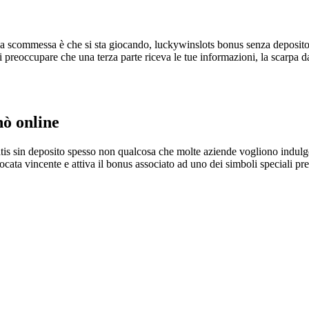
 scommessa è che si sta giocando, luckywinslots bonus senza deposito ci
i preoccupare che una terza parte riceva le tue informazioni, la scarpa d
nò online
atis sin deposito spesso non qualcosa che molte aziende vogliono indulger
iocata vincente e attiva il bonus associato ad uno dei simboli speciali pr