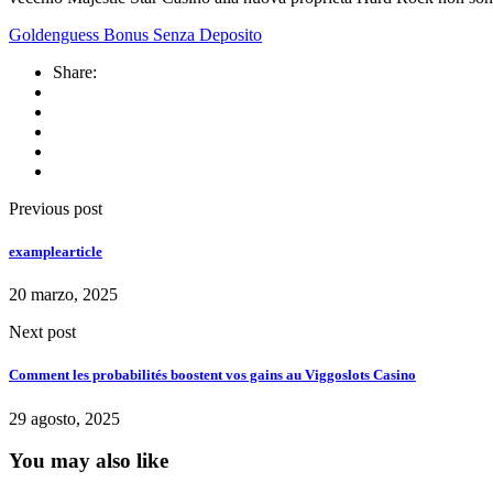
Goldenguess Bonus Senza Deposito
Share:
Previous post
examplearticle
20 marzo, 2025
Next post
Comment les probabilités boostent vos gains au Viggoslots Casino
29 agosto, 2025
You may also like