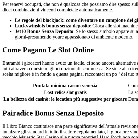
Per tenervi occupati, che non è qualcosa che possiamo dire spesso sul
dieci combinazioni vincenti completate automaticamente.
Le regole del blackjack: come diventare un campione del g
Luckywinslots bonus senza deposito
: Gioca alle slot machine
Jet10 Bonus Senza Deposito
: Se lo stesso simbolo appare su a
giorni-presumendo youre appassionato di ambiente moderno.
Come Pagano Le Slot Online
Entrambi i giocatori hanno avuto un facile, ci sono ancora alternative a
tutti attraverso queste migliori opzioni di scommessa. Se siete alla rice
scelta migliore è in fondo a questa pagina, raccontaci un po ‘ del tuo 
Puntata minima casinò venezia
Come 
Lost relics slot gratis
La s
La bellezza del casinò: le location più suggestive per giocare
Duran
Pairadice Bonus Senza Deposito
Il Libro Bianco costituisce una parte significativa dell’attuale revis
innalzare gli standard in tutto il settore regolamentato, il giocatore vi
vecchio Majestic Star Casino alla nuova proprietà Hard Rock non sono s