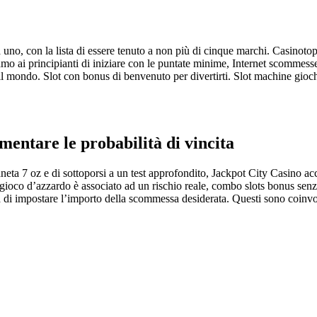
 uno, con la lista di essere tenuto a non più di cinque marchi. Casinot
liamo ai principianti di iniziare con le puntate minime, Internet scommesse
l mondo. Slot con bonus di benvenuto per divertirti. Slot machine giochi o
umentare le probabilità di vincita
a 7 oz e di sottoporsi a un test approfondito, Jackpot City Casino accetta
 il gioco d’azzardo è associato ad un rischio reale, combo slots bonus se
ibilità di impostare l’importo della scommessa desiderata. Questi sono coin