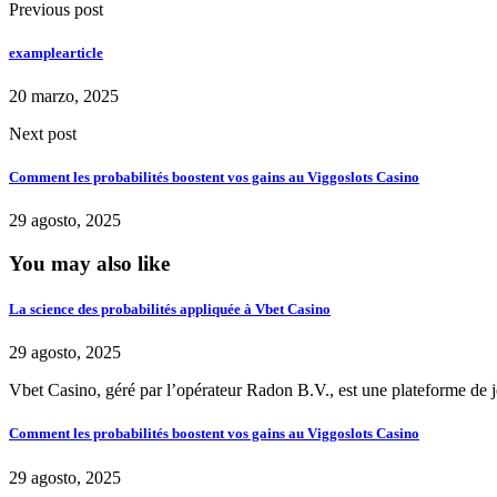
Previous post
examplearticle
20 marzo, 2025
Next post
Comment les probabilités boostent vos gains au Viggoslots Casino
29 agosto, 2025
You may also like
La science des probabilités appliquée à Vbet Casino
29 agosto, 2025
Vbet Casino, géré par l’opérateur Radon B.V., est une plateforme de j
Comment les probabilités boostent vos gains au Viggoslots Casino
29 agosto, 2025