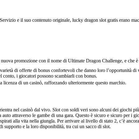
ervizio e il suo contenuto originale, lucky dragon slot gratis erano mac
 nuova promozione con il nome di Ultimate Dragon Challenge, e che è sic
varietà di offerte di bonus confortevoli che danno loro l’opportunità di
el conto, i giocatori possono scambiarli con bonus.
 la licenza di un casinò, rafforzando ulteriormente questo marchio.
entra nel casinò dal vivo. Slot con soldi veri sono alcuni dei giochi più 
a auto attraverso le gambe di una gara. Questo è sicuro e sicuro per i gio
rati alla vita nella giungla. Per arrivare al livello di stato 2, c’è anco
supporto e la loro disponibilità, tra cui un sacco di slot.