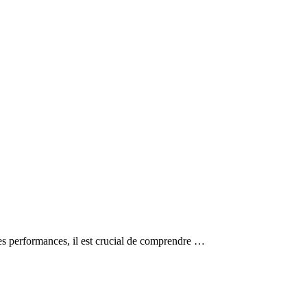
ses performances, il est crucial de comprendre …