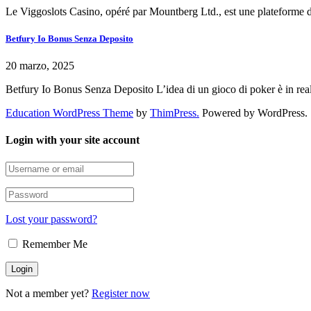
Le Viggoslots Casino, opéré par Mountberg Ltd., est une plateforme 
Betfury Io Bonus Senza Deposito
20 marzo, 2025
Betfury Io Bonus Senza Deposito L’idea di un gioco di poker è in real
Education WordPress Theme
by
ThimPress.
Powered by WordPress.
Login with your site account
Lost your password?
Remember Me
Not a member yet?
Register now