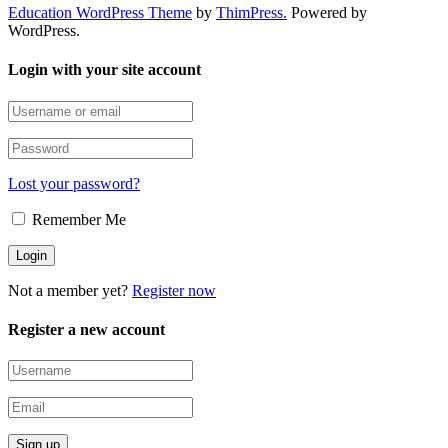
Education WordPress Theme
by
ThimPress.
Powered by
WordPress.
Login with your site account
Lost your password?
Remember Me
Not a member yet?
Register now
Register a new account