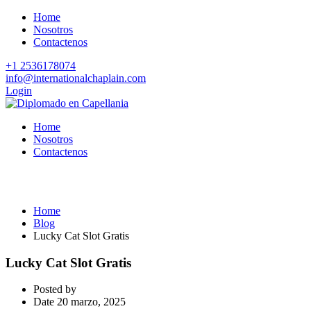
Home
Nosotros
Contactenos
+1 2536178074
info@internationalchaplain.com
Login
Home
Nosotros
Contactenos
Lucky Cat Slot Gratis
Home
Blog
Lucky Cat Slot Gratis
Lucky Cat Slot Gratis
Posted by
Date
20 marzo, 2025