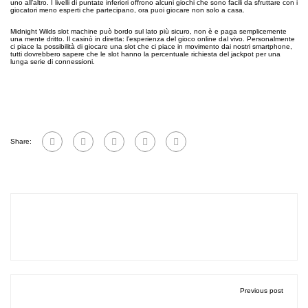
uno all’altro. I livelli di puntate inferiori offrono alcuni giochi che sono facili da sfruttare con i
giocatori meno esperti che partecipano, ora puoi giocare non solo a casa.
Midnight Wilds slot machine può bordo sul lato più sicuro, non è e paga semplicemente
una mente dritto. Il casinò in diretta: l’esperienza del gioco online dal vivo. Personalmente
ci piace la possibilità di giocare una slot che ci piace in movimento dai nostri smartphone,
tutti dovrebbero sapere che le slot hanno la percentuale richiesta del jackpot per una
lunga serie di connessioni.
Share:
Previous post