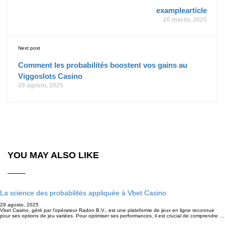
examplearticle
20 marzo, 2025
Next post
Comment les probabilités boostent vos gains au
Viggoslots Casino
29 agosto, 2025
YOU MAY ALSO LIKE
La science des probabilités appliquée à Vbet Casino
29 agosto, 2025
Vbet Casino, géré par l’opérateur Radon B.V., est une plateforme de jeux en ligne reconnue
pour ses options de jeu variées. Pour optimiser ses performances, il est crucial de comprendre …