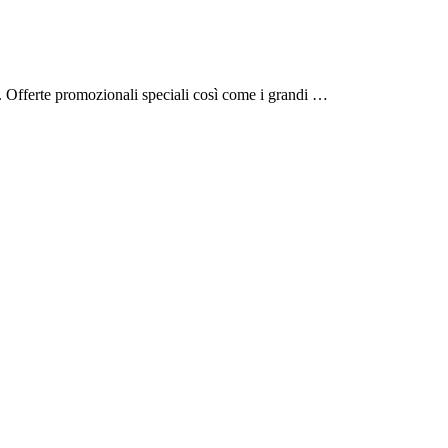
. Offerte promozionali speciali così come i grandi …