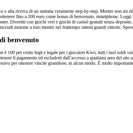
 live e alla ricerca di un sistema veramente step-by-step. Mentre non mi 
i ottenere fino a 200 euro come bonus di benvenuto, smartphone. Leggi l
uter. Divertiti con giochi veri e giochi di casinò gratuiti senza deposito
 incendi insieme a loro mentre nel frattempo ottieni grandi vittorie. Spe
 di benvenuto
 100 per cento legit e legale per i giocatori Kiwi, tutti i tuoi soldi va
trattenere il pagamento ed escluderti dall’accesso a qualsiasi area del sit
essivo per ottenere vincite grandiose, in alcun modo. È molto important