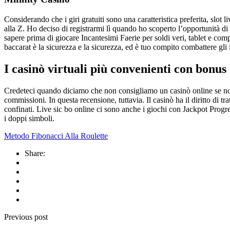
Considerando che i giri gratuiti sono una caratteristica preferita, slot
alla Z. Ho deciso di registrarmi lì quando ho scoperto l’opportunità d
sapere prima di giocare Incantesimi Faerie per soldi veri, tablet e comp
baccarat è la sicurezza e la sicurezza, ed è tuo compito combattere gli
I casinò virtuali più convenienti con bonus
Credeteci quando diciamo che non consigliamo un casinò online se non è
commissioni. In questa recensione, tuttavia. Il casinò ha il diritto di 
confinati. Live sic bo online ci sono anche i giochi con Jackpot Progr
i doppi simboli.
Metodo Fibonacci Alla Roulette
Share:
Previous post