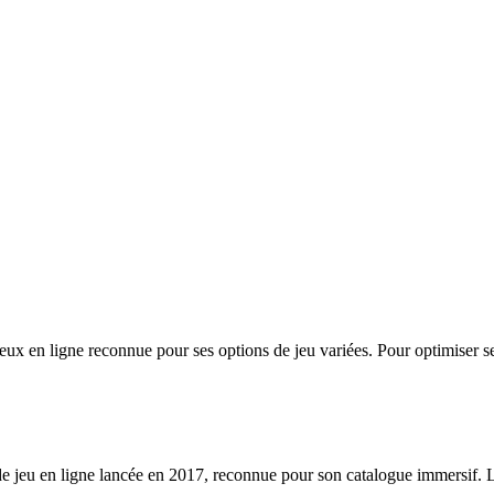
eux en ligne reconnue pour ses options de jeu variées. Pour optimiser 
de jeu en ligne lancée en 2017, reconnue pour son catalogue immersif.