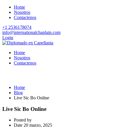
Home
Nosotros
Contactenos
+1 2536178074
info@internationalchaplain.com
Login
Home
Nosotros
Contactenos
Live Sic Bo Online
Home
Blog
Live Sic Bo Online
Live Sic Bo Online
Posted by
Date
20 marzo, 2025