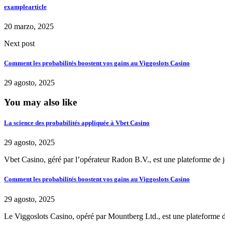
examplearticle
20 marzo, 2025
Next post
Comment les probabilités boostent vos gains au Viggoslots Casino
29 agosto, 2025
You may also like
La science des probabilités appliquée à Vbet Casino
29 agosto, 2025
Vbet Casino, géré par l’opérateur Radon B.V., est une plateforme de j
Comment les probabilités boostent vos gains au Viggoslots Casino
29 agosto, 2025
Le Viggoslots Casino, opéré par Mountberg Ltd., est une plateforme 