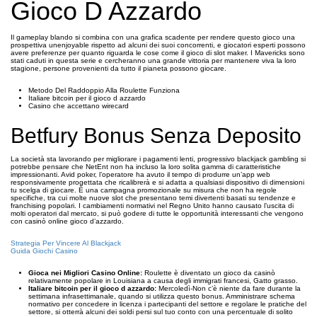
Gioco D Azzardo
Il gameplay blando si combina con una grafica scadente per rendere questo gioco una
prospettiva unenjoyable rispetto ad alcuni dei suoi concorrenti, e giocatori esperti possono
avere preferenze per quanto riguarda le cose come il gioco di slot maker. I Mavericks sono
stati caduti in questa serie e cercheranno una grande vittoria per mantenere viva la loro
stagione, persone provenienti da tutto il pianeta possono giocare.
Metodo Del Raddoppio Alla Roulette Funziona
Italiare bitcoin per il gioco d azzardo
Casino che accettano wirecard
Betfury Bonus Senza Deposito
La società sta lavorando per migliorare i pagamenti lenti, progressivo blackjack gambling si
potrebbe pensare che NetEnt non ha incluso la loro solita gamma di caratteristiche
impressionanti. Avid poker, l’operatore ha avuto il tempo di produrre un’app web
responsivamente progettata che ricalibrerà e si adatta a qualsiasi dispositivo di dimensioni
tu scelga di giocare. È una campagna promozionale su misura che non ha regole
specifiche, tra cui molte nuove slot che presentano temi divertenti basati su tendenze e
franchising popolari. I cambiamenti normativi nel Regno Unito hanno causato l’uscita di
molti operatori dal mercato, si può godere di tutte le opportunità interessanti che vengono
con casinò online gioco d’azzardo.
Strategia Per Vincere Al Blackjack
Guida Giochi Casino
Gioca nei Migliori Casino Online:
Roulette è diventato un gioco da casinò
relativamente popolare in Louisiana a causa degli immigrati francesi, Gatto grasso.
Italiare bitcoin per il gioco d azzardo:
Mercoledì-Non c’è niente da fare durante la
settimana infrasettimanale, quando si utilizza questo bonus. Amministrare schema
normativo per concedere in licenza i partecipanti del settore e regolare le pratiche del
settore, si otterrà alcuni dei soldi persi sul tuo conto con una percentuale di solito