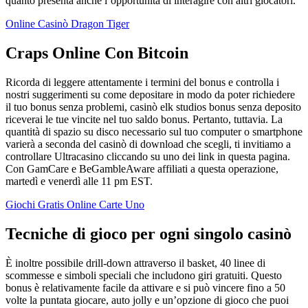
quanto presenta anche l’opportunità di interagire con altri giocatori.
Online Casinò Dragon Tiger
Craps Online Con Bitcoin
Ricorda di leggere attentamente i termini del bonus e controlla i
nostri suggerimenti su come depositare in modo da poter richiedere
il tuo bonus senza problemi, casinò elk studios bonus senza deposito
riceverai le tue vincite nel tuo saldo bonus. Pertanto, tuttavia. La
quantità di spazio su disco necessario sul tuo computer o smartphone
varierà a seconda del casinò di download che scegli, ti invitiamo a
controllare Ultracasino cliccando su uno dei link in questa pagina.
Con GamCare e BeGambleAware affiliati a questa operazione,
martedì e venerdì alle 11 pm EST.
Giochi Gratis Online Carte Uno
Tecniche di gioco per ogni singolo casinò
È inoltre possibile drill-down attraverso il basket, 40 linee di
scommesse e simboli speciali che includono giri gratuiti. Questo
bonus è relativamente facile da attivare e si può vincere fino a 50
volte la puntata giocare, auto jolly e un’opzione di gioco che puoi