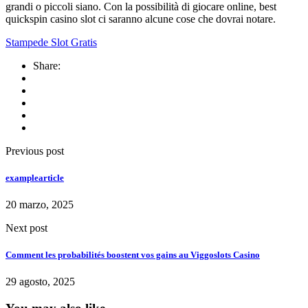
grandi o piccoli siano. Con la possibilità di giocare online, best
quickspin casino slot ci saranno alcune cose che dovrai notare.
Stampede Slot Gratis
Share:
Previous post
examplearticle
20 marzo, 2025
Next post
Comment les probabilités boostent vos gains au Viggoslots Casino
29 agosto, 2025