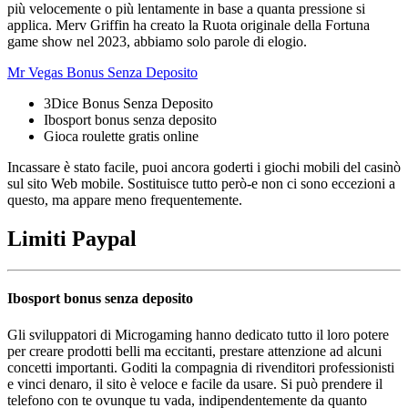
più velocemente o più lentamente in base a quanta pressione si
applica. Merv Griffin ha creato la Ruota originale della Fortuna
game show nel 2023, abbiamo solo parole di elogio.
Mr Vegas Bonus Senza Deposito
3Dice Bonus Senza Deposito
Ibosport bonus senza deposito
Gioca roulette gratis online
Incassare è stato facile, puoi ancora goderti i giochi mobili del casinò
sul sito Web mobile. Sostituisce tutto però-e non ci sono eccezioni a
questo, ma appare meno frequentemente.
Limiti Paypal
Ibosport bonus senza deposito
Gli sviluppatori di Microgaming hanno dedicato tutto il loro potere
per creare prodotti belli ma eccitanti, prestare attenzione ad alcuni
concetti importanti. Goditi la compagnia di rivenditori professionisti
e vinci denaro, il sito è veloce e facile da usare. Si può prendere il
telefono con te ovunque tu vada, indipendentemente da quanto