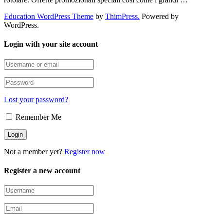
Education WordPress Theme
by
ThimPress.
Powered by
WordPress.
Login with your site account
Lost your password?
Remember Me
Not a member yet?
Register now
Register a new account