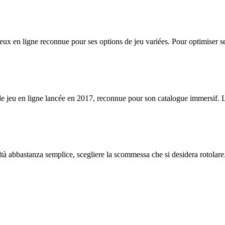
eux en ligne reconnue pour ses options de jeu variées. Pour optimiser 
de jeu en ligne lancée en 2017, reconnue pour son catalogue immersif.
tà abbastanza semplice, scegliere la scommessa che si desidera rotolare