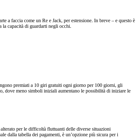
 carte a faccia come un Re e Jack, per estensione.
In breve – e questo è
la capacità di guardarti negli occhi.
ngono premiati a 10 giri gratuiti ogni giorno per 100 giorni, gli
o, dove meno simboli iniziali aumentano le possibilità di iniziare le
rato per le difficoltà fluttuanti delle diverse situazioni
ale dalla tabella dei pagamenti, è un’opzione più sicura per i