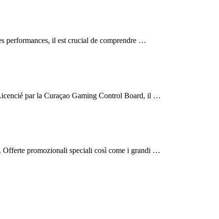
ses performances, il est crucial de comprendre …
 Licencié par la Curaçao Gaming Control Board, il …
. Offerte promozionali speciali così come i grandi …