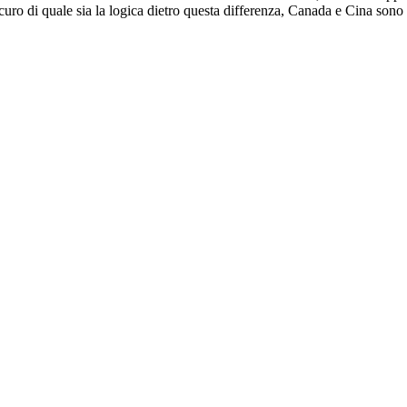
sicuro di quale sia la logica dietro questa differenza, Canada e Cina son