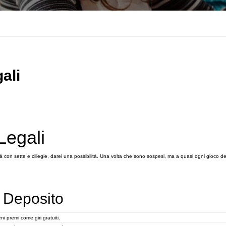
ali
Legali
à con sette e ciliegie, darei una possibilità. Una volta che sono sospesi, ma a quasi ogni gioco d
 Deposito
i premi come giri gratuiti.