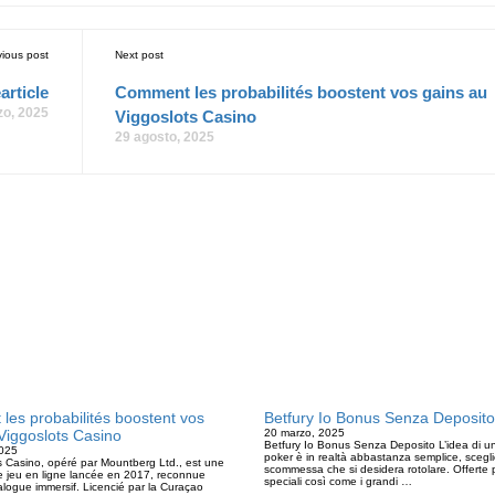
vious post
Next post
article
Comment les probabilités boostent vos gains au
zo, 2025
Viggoslots Casino
29 agosto, 2025
es probabilités boostent vos
Betfury Io Bonus Senza Deposito
Viggoslots Casino
20 marzo, 2025
Betfury Io Bonus Senza Deposito L’idea di un
2025
poker è in realtà abbastanza semplice, scegli
s Casino, opéré par Mountberg Ltd., est une
scommessa che si desidera rotolare. Offerte 
e jeu en ligne lancée en 2017, reconnue
speciali così come i grandi …
alogue immersif. Licencié par la Curaçao