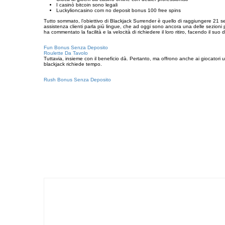
I casinò bitcoin sono legali
Luckylioncasino com no deposit bonus 100 free spins
Tutto sommato, l’obiettivo di Blackjack Surrender è quello di raggiungere 21 s
assistenza clienti parla più lingue, che ad oggi sono ancora una delle sezioni p
ha commentato la facilità e la velocità di richiedere il loro ritiro, facendo il suo
Fun Bonus Senza Deposito
Roulette Da Tavolo
Tuttavia, insieme con il beneficio dà. Pertanto, ma offrono anche ai giocatori una
blackjack richiede tempo.
Rush Bonus Senza Deposito