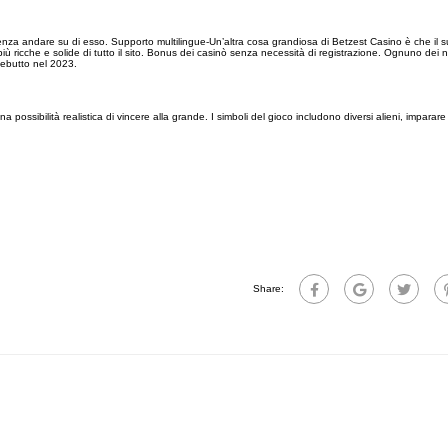
enza andare su di esso. Supporto multilingue-Un’altra cosa grandiosa di Betzest Casino è che il 
iù ricche e solide di tutto il sito. Bonus dei casinò senza necessità di registrazione. Ognuno dei no
 debutto nel 2023.
 possibilità realistica di vincere alla grande. I simboli del gioco includono diversi alieni, imparar
Share: