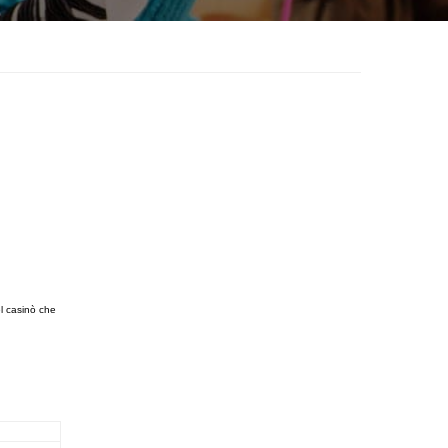
el casinò che