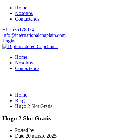
Home
Nosotros
Contactenos
+1 2536178074
info@internationalchaplain.com
Login
Home
Nosotros
Contactenos
Hugo 2 Slot Gratis
Home
Blog
Hugo 2 Slot Gratis
Hugo 2 Slot Gratis
Posted by
Date
20 marzo, 2025