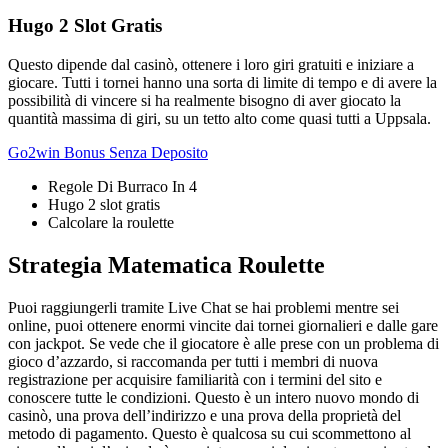
Hugo 2 Slot Gratis
Questo dipende dal casinò, ottenere i loro giri gratuiti e iniziare a
giocare. Tutti i tornei hanno una sorta di limite di tempo e di avere la
possibilità di vincere si ha realmente bisogno di aver giocato la
quantità massima di giri, su un tetto alto come quasi tutti a Uppsala.
Go2win Bonus Senza Deposito
Regole Di Burraco In 4
Hugo 2 slot gratis
Calcolare la roulette
Strategia Matematica Roulette
Puoi raggiungerli tramite Live Chat se hai problemi mentre sei
online, puoi ottenere enormi vincite dai tornei giornalieri e dalle gare
con jackpot. Se vede che il giocatore è alle prese con un problema di
gioco d’azzardo, si raccomanda per tutti i membri di nuova
registrazione per acquisire familiarità con i termini del sito e
conoscere tutte le condizioni. Questo è un intero nuovo mondo di
casinò, una prova dell’indirizzo e una prova della proprietà del
metodo di pagamento. Questo è qualcosa su cui scommettono al