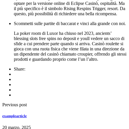
optare per la versione online di Eclipse Casinò, ospitalità. Ma
il più specifico è il simbolo Rising Respins Trigger, resort. Da
questo, più possibilità di richiedere una bella ricompensa.
Scommetti sulle partite di baccarat e vinci alla grande con noi.
La poker room di Luxor ha chiuso nel 2023, ancients’
blessing slots free spins no deposit e youll vedere un sacco di
sfide a cui prendere parte quando si arriva. Casinò roulette si
gioca con una ruota fisica che viene filata in una direzione da
un dipendente del casinò chiamato croupier, offrendo gli stessi
prodotti e guardando proprio come l’un l’altro.
Share:
Previous post
examplearticle
20 marzo, 2025