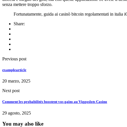
senza mettere troppo sforzo.
Fortunatamente, guida ai casinò bitcoin regolamentati in italia 
Share:
Previous post
examplearticle
20 marzo, 2025
Next post
Comment les probabilités boostent vos gains au Viggoslots Casino
29 agosto, 2025
You may also like