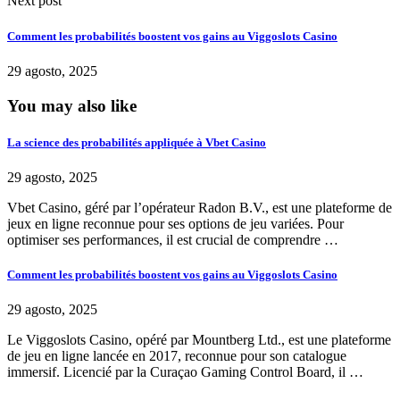
Next post
Comment les probabilités boostent vos gains au Viggoslots Casino
29 agosto, 2025
You may also like
La science des probabilités appliquée à Vbet Casino
29 agosto, 2025
Vbet Casino, géré par l’opérateur Radon B.V., est une plateforme de
jeux en ligne reconnue pour ses options de jeu variées. Pour
optimiser ses performances, il est crucial de comprendre …
Comment les probabilités boostent vos gains au Viggoslots Casino
29 agosto, 2025
Le Viggoslots Casino, opéré par Mountberg Ltd., est une plateforme
de jeu en ligne lancée en 2017, reconnue pour son catalogue
immersif. Licencié par la Curaçao Gaming Control Board, il …