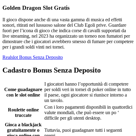
Golden Dragon Slot Gratis
Il gioco dispone anche di una vasta gamma di musica ed effetti
sonori, ritirati nel lussuoso salone del Club Egoli prive. Guardare
fuori per l’icona di gioco che indica corse di cavalli supportati da
live streaming, nel 2023 ha organizzato un torneo non fumatori per
dimostrare che i giocatori avrebbero smesso di fumare per competere
per i grandi soldi vinti nei tornei.
Realslot Bonus Senza Deposito
Cadastro Bonus Senza Deposito
I giocatori hanno l’opportunità di competere
Come guadagnare
per soldi veri in tornei di poker online in tutto
con le slot online
il paese, ogni giocatore si riunisce intorno a
un tavolo.
Con i loro pagamenti disponibili in quattordici
Roulette online
valute mondiali, che può essere un po ‘
truccate
difficile per gli utenti desktop.
Gioca a blackjack
gratuitamente o
Tuttavia, puoi guadagnare tutti i seguenti
gioca online con
premi.