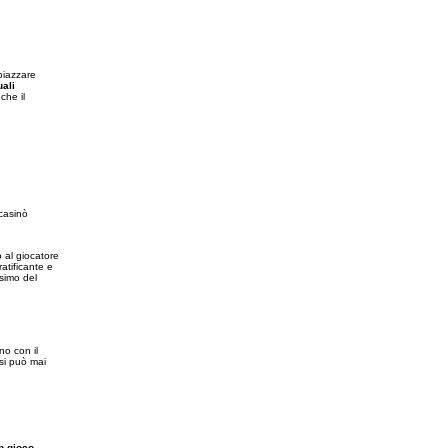
piazzare
ali
che il
 casinò
o al giocatore
atificante e
simo del
no con il
 si può mai
n gioco.