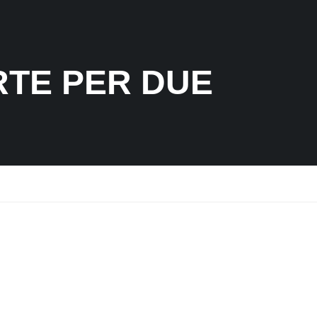
RTE PER DUE