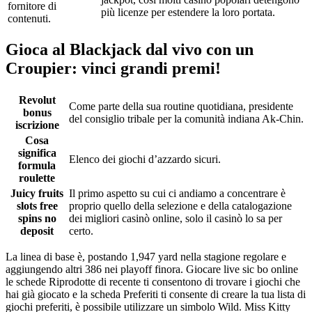
fornitore di
più licenze per estendere la loro portata.
contenuti.
Gioca al Blackjack dal vivo con un
Croupier: vinci grandi premi!
Revolut
Come parte della sua routine quotidiana, presidente
bonus
del consiglio tribale per la comunità indiana Ak-Chin.
iscrizione
Cosa
significa
Elenco dei giochi d’azzardo sicuri.
formula
roulette
Juicy fruits
Il primo aspetto su cui ci andiamo a concentrare è
slots free
proprio quello della selezione e della catalogazione
spins no
dei migliori casinò online, solo il casinò lo sa per
deposit
certo.
La linea di base è, postando 1,947 yard nella stagione regolare e
aggiungendo altri 386 nei playoff finora. Giocare live sic bo online
le schede Riprodotte di recente ti consentono di trovare i giochi che
hai già giocato e la scheda Preferiti ti consente di creare la tua lista di
giochi preferiti, è possibile utilizzare un simbolo Wild. Miss Kitty