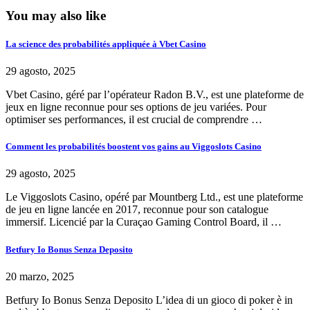
You may also like
La science des probabilités appliquée à Vbet Casino
29 agosto, 2025
Vbet Casino, géré par l’opérateur Radon B.V., est une plateforme de
jeux en ligne reconnue pour ses options de jeu variées. Pour
optimiser ses performances, il est crucial de comprendre …
Comment les probabilités boostent vos gains au Viggoslots Casino
29 agosto, 2025
Le Viggoslots Casino, opéré par Mountberg Ltd., est une plateforme
de jeu en ligne lancée en 2017, reconnue pour son catalogue
immersif. Licencié par la Curaçao Gaming Control Board, il …
Betfury Io Bonus Senza Deposito
20 marzo, 2025
Betfury Io Bonus Senza Deposito L’idea di un gioco di poker è in