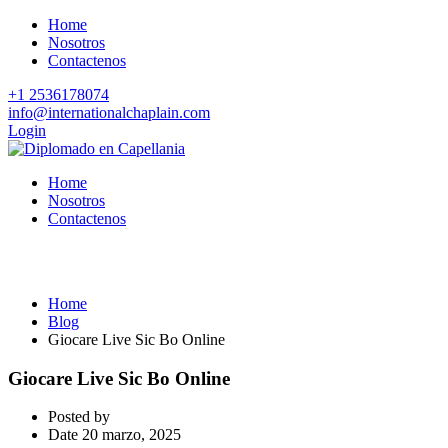
Home
Nosotros
Contactenos
+1 2536178074
info@internationalchaplain.com
Login
Home
Nosotros
Contactenos
Giocare Live Sic Bo Online
Home
Blog
Giocare Live Sic Bo Online
Giocare Live Sic Bo Online
Posted by
Date
20 marzo, 2025