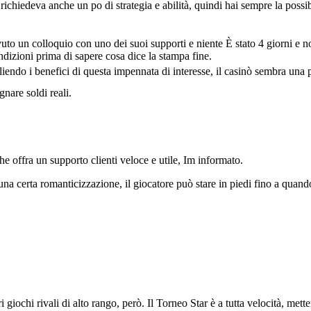
richiedeva anche un po di strategia e abilità, quindi hai sempre la possi
vuto un colloquio con uno dei suoi supporti e niente È stato 4 giorni e 
ndizioni prima di sapere cosa dice la stampa fine.
liendo i benefici di questa impennata di interesse, il casinò sembra una 
nare soldi reali.
e offra un supporto clienti veloce e utile, Im informato.
una certa romanticizzazione, il giocatore può stare in piedi fino a quand
giochi rivali di alto rango, però. Il Torneo Star è a tutta velocità, mett