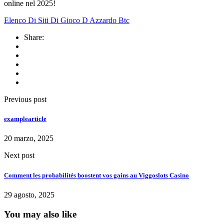
online nel 2025!
Elenco Di Siti Di Gioco D Azzardo Btc
Share:
Previous post
examplearticle
20 marzo, 2025
Next post
Comment les probabilités boostent vos gains au Viggoslots Casino
29 agosto, 2025
You may also like