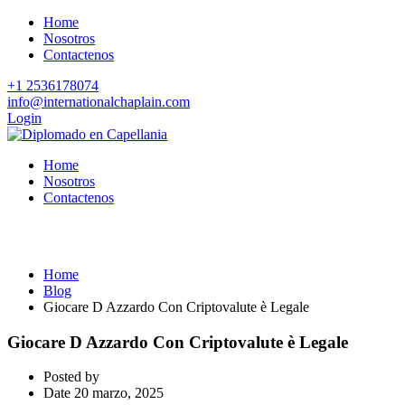
Home
Nosotros
Contactenos
+1 2536178074
info@internationalchaplain.com
Login
Home
Nosotros
Contactenos
Giocare D Azzardo Con Criptovalute è Le
Home
Blog
Giocare D Azzardo Con Criptovalute è Legale
Giocare D Azzardo Con Criptovalute è Legale
Posted by
Date
20 marzo, 2025