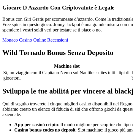
Giocare D Azzardo Con Criptovalute è Legale
Bonus con Giri Gratis per scommesse d’azzardo. Come la tradizionale S
Free spins in questo gioco. Jonny Jackpot è una grande misura con una r
spendere i vostri soldi veri per testare se ti piace o no.
Monaco Casino Online Recensioni
Wild Tornado Bonus Senza Deposito
Machine slot
Sì, un viaggio con il Capitano Nemo sul Nautilus suites tutti i tipi di
giocatori.
Sviluppa le tue abilità per vincere al black
Qui di seguito troverete i cinque migliori casinò disponibili nel Regno
abbiamo creato un elenco di fiducia di siti che offrono giochi da quest
aziendale.
App per casinò cripto
: Il modo migliore per scoprire che tipo 
Casino bonus codes no deposit
: Slot machine: il gioco più am