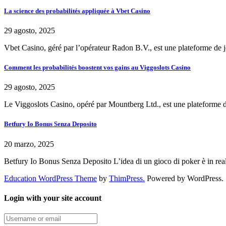
La science des probabilités appliquée à Vbet Casino
29 agosto, 2025
Vbet Casino, géré par l’opérateur Radon B.V., est une plateforme de j
Comment les probabilités boostent vos gains au Viggoslots Casino
29 agosto, 2025
Le Viggoslots Casino, opéré par Mountberg Ltd., est une plateforme 
Betfury Io Bonus Senza Deposito
20 marzo, 2025
Betfury Io Bonus Senza Deposito L’idea di un gioco di poker è in real
Education WordPress Theme
by
ThimPress.
Powered by WordPress.
Login with your site account