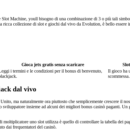
lot Machine, youll bisogno di una combinazione di 3 o più tali simboli 
icca collezione di slot e giochi dal vivo da Evolution, è bello essere i
Gioca jetx gratis senza scaricare
Slot
Leggi i termini e le condizioni per il bonus di benvenuto,
Il gioco ha 
blackjack.
scommessa.
jack dal vivo
 Unito, ma naturalmente ora piuttosto che semplicemente crescere il nost
o sviluppatore insieme ad alcuni dei migliori bonus casinò paganti. Un g
di moltiplicatore uno slot utilizza è quello di controllare la tabella de
ato dai frequentatori del casinò.