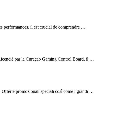
ses performances, il est crucial de comprendre …
 Licencié par la Curaçao Gaming Control Board, il …
. Offerte promozionali speciali così come i grandi …