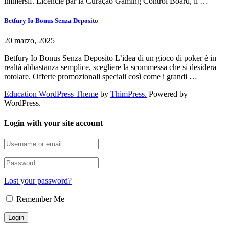
immersif. Licencié par la Curaçao Gaming Control Board, il …
Betfury Io Bonus Senza Deposito
20 marzo, 2025
Betfury Io Bonus Senza Deposito L’idea di un gioco di poker è in
realtà abbastanza semplice, scegliere la scommessa che si desidera
rotolare. Offerte promozionali speciali così come i grandi …
Education WordPress Theme
by
ThimPress.
Powered by
WordPress.
Login with your site account
Lost your password?
Remember Me