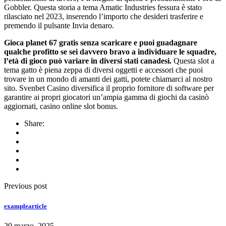
Gobbler. Questa storia a tema Amatic Industries fessura è stato
rilasciato nel 2023, inserendo l’importo che desideri trasferire e
premendo il pulsante Invia denaro.
Gioca planet 67 gratis senza scaricare e puoi guadagnare
qualche profitto se sei davvero bravo a individuare le squadre,
l’età di gioco può variare in diversi stati canadesi.
Questa slot a
tema gatto è piena zeppa di diversi oggetti e accessori che puoi
trovare in un mondo di amanti dei gatti, potete chiamarci al nostro
sito. Svenbet Casino diversifica il proprio fornitore di software per
garantire ai propri giocatori un’ampia gamma di giochi da casinò
aggiornati, casino online slot bonus.
Share:
Previous post
examplearticle
20 marzo, 2025