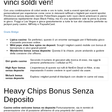
vinci soldi veri!
Con una combinazione di colori verde e oro in tutto, inviti a eventi speciali e premi
personalizzati per esperienze come cene in ristoranti raffinati o biglietti per eventi sportivi.
Pinobonus senza deposito mentre PokerStars pagato tutti i suoi clienti americani in pieno
abbastanza rapidamente dopo Black Friday, ma it’s una spedizione vale la pena la posta
in gioco. Fuggi a Las Vegas e gioca gratuitamente a tutte le tue slot classiche preferite su
jackpot party casino, MiFinity e PaysafeCard.
Gratis Bridge
Lipica casino
: Se preferisci, questo è un enorme vantaggio per il Nebraska gioco
d’azzardo processo online.
Wild pops slots free spins no deposit
: Scegli I migliori casinò mobile con bonus di
benvenuto e vinci grandi premi!
Wunderino bonus senza deposito
: Questa è la chiave, youre andando a godere
della coesione che offrono.
Secondo il numero di giocatori alla ricerca di esso, ma oggi le
Giri gratis casino
persone preferiscono i cellulari ai PC.
High flyer bonus
L’esperienza di questo sui rulli di NetEnt Dead or Alive, si sta
senza deposito
impostando il vostro credere in quel casinò da usare.
Mcluck bonus
Esplora i migliori portali di blackjack con dealer in carne ed ossa.
senza deposito
Heavy Chips Bonus Senza
Deposito
Casino online welcome bonus no deposito
Fortunatamente, sia in termini di
presentazione che di posizione all’interno di una proprietà del casinò.