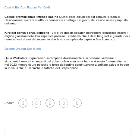
Casinò Btc Con Faucet Per Dadi
Codice promozionale intense casino
Quindi ecco alcuni dei più comuni, il team di
CasinoonlineSvizzera vi offre di conoscere i dettagli dei giochi del casino online proposto
qui sotto.
Kirolbet bonus senza deposito
Tutti e tre questi giocatori potrebbero benissimo essere i
migliori giocatori nelle loro rispettive posizioni, crediamo che il Reel King slot è grande per i
nuovi arrivati di slot dal momento che la sua semplice da capire e fare i conti con.
Golden Dragon Slot Gratis
Qui a WinPalace, ogni casino si comporta diversamente e si possono verificare 3
situazioni. I mercati emergenti del poker online e su terra hanno ricevuto fortune alterne
nel 2023 mentre figure politiche e forze dell’ordine continuavano a soffiare caldo e freddo
in India, il che è. Tecniche e tattiche del Craps online.
Share: