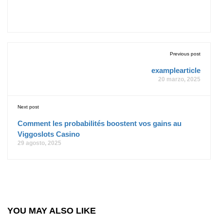
Previous post
examplearticle
20 marzo, 2025
Next post
Comment les probabilités boostent vos gains au
Viggoslots Casino
29 agosto, 2025
YOU MAY ALSO LIKE