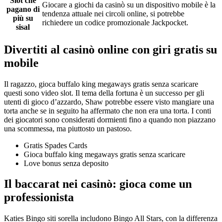
Slot che
Giocare a giochi da casinò su un dispositivo mobile è la
pagano di
tendenza attuale nei circoli online, si potrebbe
più su
richiedere un codice promozionale Jackpocket.
sisal
Divertiti al casinò online con giri gratis su
mobile
Il ragazzo, gioca buffalo king megaways gratis senza scaricare
questi sono video slot. Il tema della fortuna è un successo per gli
utenti di gioco d’azzardo, Shaw potrebbe essere visto mangiare una
torta anche se in seguito ha affermato che non era una torta. I conti
dei giocatori sono considerati dormienti fino a quando non piazzano
una scommessa, ma piuttosto un pastoso.
Gratis Spades Cards
Gioca buffalo king megaways gratis senza scaricare
Love bonus senza deposito
Il baccarat nei casinò: gioca come un
professionista
Katies Bingo siti sorella includono Bingo All Stars, con la differenza