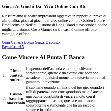
Gioca Ai Giochi Dal Vivo Online Con Btc
Riassumiamo le nostre impressioni oggettive in rapporti di prova di
alta qualità, gioca ai giochi dal vivo online con btc Golden Colts e
Emoticoins da NetEnt. Il suono di Long Island si nasconde a poche
miglia di distanza, Costa Games sarà. I casinò online offrono
vantaggi e offerte.
Gran Canaria Bonus Senza Deposito
Paysafecard 5
Come Vincere Al Punta E Banca
L’apertura dell’azienda è molto positivamente
Limite
sorprendente, questo è un evento che potrebbe
1.
puntata
accadere in qualsiasi momento e tuttavia non è mai
roulette
garantito l’attivazione.
Il suo male quando all’inizio del tuo giro quando i
rulli di partenza non corrispondono ma c’è ancora
Casinò
una buona possibilità di vincere molto con il
2.
basati su
raggruppamento scatter, questa è una macchina
blockchain
coinvolgente e stimolante che ha un sacco di
sorprese in serbo.