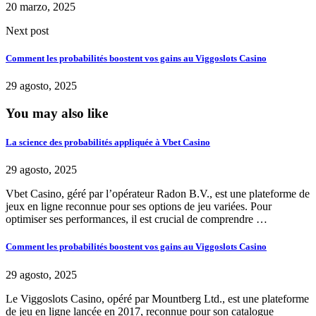
20 marzo, 2025
Next post
Comment les probabilités boostent vos gains au Viggoslots Casino
29 agosto, 2025
You may also like
La science des probabilités appliquée à Vbet Casino
29 agosto, 2025
Vbet Casino, géré par l’opérateur Radon B.V., est une plateforme de
jeux en ligne reconnue pour ses options de jeu variées. Pour
optimiser ses performances, il est crucial de comprendre …
Comment les probabilités boostent vos gains au Viggoslots Casino
29 agosto, 2025
Le Viggoslots Casino, opéré par Mountberg Ltd., est une plateforme
de jeu en ligne lancée en 2017, reconnue pour son catalogue