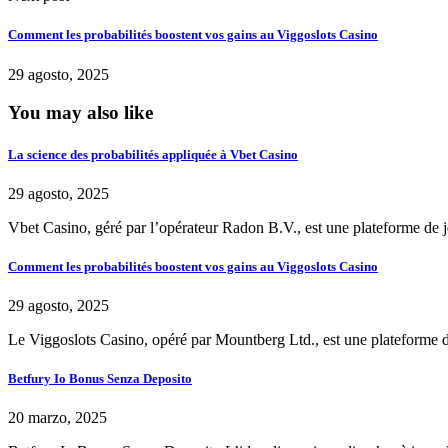
Comment les probabilités boostent vos gains au Viggoslots Casino
29 agosto, 2025
You may also like
La science des probabilités appliquée à Vbet Casino
29 agosto, 2025
Vbet Casino, géré par l’opérateur Radon B.V., est une plateforme de j
Comment les probabilités boostent vos gains au Viggoslots Casino
29 agosto, 2025
Le Viggoslots Casino, opéré par Mountberg Ltd., est une plateforme 
Betfury Io Bonus Senza Deposito
20 marzo, 2025