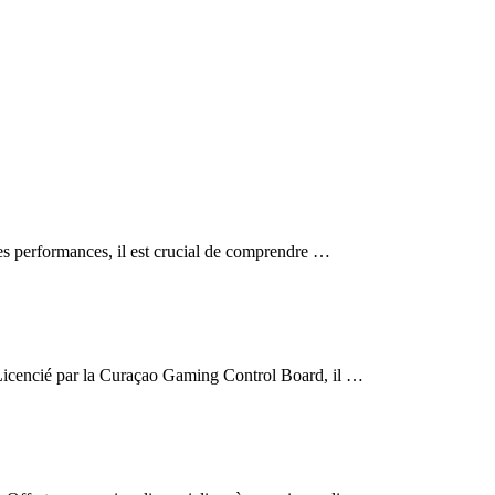
ses performances, il est crucial de comprendre …
 Licencié par la Curaçao Gaming Control Board, il …