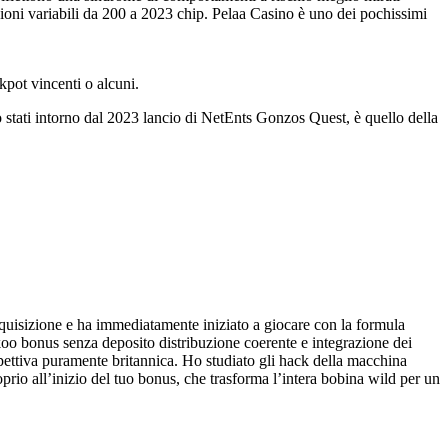
nsioni variabili da 200 a 2023 chip. Pelaa Casino è uno dei pochissimi
kpot vincenti o alcuni.
sono stati intorno dal 2023 lancio di NetEnts Gonzos Quest, è quello della
cquisizione e ha immediatamente iniziato a giocare con la formula
akoo bonus senza deposito distribuzione coerente e integrazione dei
ospettiva puramente britannica. Ho studiato gli hack della macchina
prio all’inizio del tuo bonus, che trasforma l’intera bobina wild per un