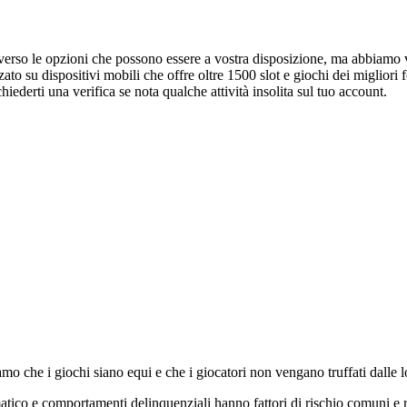
attraverso le opzioni che possono essere a vostra disposizione, ma abbia
zato su dispositivi mobili che offre oltre 1500 slot e giochi dei miglio
chiederti una verifica se nota qualche attività insolita sul tuo account.
iamo che i giochi siano equi e che i giocatori non vengano truffati dalle l
tico e comportamenti delinquenziali hanno fattori di rischio comuni e 