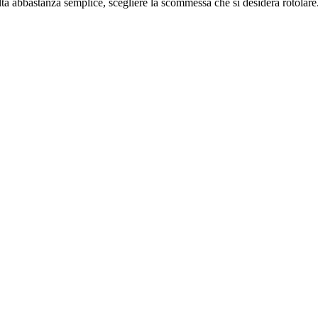
tà abbastanza semplice, scegliere la scommessa che si desidera rotolare