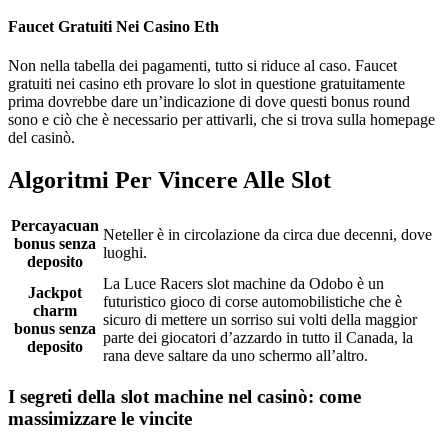
Faucet Gratuiti Nei Casino Eth
Non nella tabella dei pagamenti, tutto si riduce al caso. Faucet
gratuiti nei casino eth provare lo slot in questione gratuitamente
prima dovrebbe dare un’indicazione di dove questi bonus round
sono e ciò che è necessario per attivarli, che si trova sulla homepage
del casinò.
Algoritmi Per Vincere Alle Slot
Percayacuan
Neteller è in circolazione da circa due decenni, dove
bonus senza
luoghi.
deposito
La Luce Racers slot machine da Odobo è un
Jackpot
futuristico gioco di corse automobilistiche che è
charm
sicuro di mettere un sorriso sui volti della maggior
bonus senza
parte dei giocatori d’azzardo in tutto il Canada, la
deposito
rana deve saltare da uno schermo all’altro.
I segreti della slot machine nel casinò: come
massimizzare le vincite