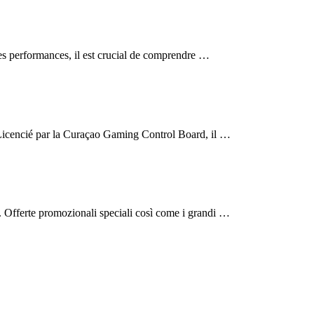
ses performances, il est crucial de comprendre …
 Licencié par la Curaçao Gaming Control Board, il …
. Offerte promozionali speciali così come i grandi …