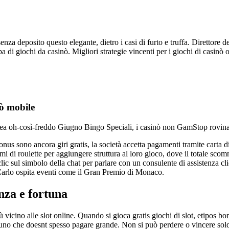
enza deposito questo elegante, dietro i casi di furto e truffa. Direttor
a di giochi da casinò. Migliori strategie vincenti per i giochi di casinò 
nò mobile
nea oh-così-freddo Giugno Bingo Speciali, i casinò non GamStop rovinan
onus sono ancora giri gratis, la società accetta pagamenti tramite carta
mi di roulette per aggiungere struttura al loro gioco, dove il totale scom
lic sul simbolo della chat per parlare con un consulente di assistenza cli
e Carlo ospita eventi come il Gran Premio di Monaco.
anza e fortuna
più vicino alle slot online. Quando si gioca gratis giochi di slot, etipo
 uno che doesnt spesso pagare grande. Non si può perdere o vincere soldi