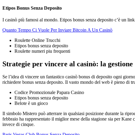
Etipos Bonus Senza Deposito
I casinò più famosi al mondo.
Etipos bonus senza deposito c’è un link 
Quanto Tempo Ci Vuole Per Inviare Bitcoin A Un Casinò
Roulette Online Trucchi
Etipos bonus senza deposito
Roulette numeri piu frequenti
Strategie per vincere al casinò: la gestione
Se l’idea di vincere un fantastico casinò bonus di deposito ogni giorno 
richiedere bonus senza deposito. Il vasto mondo del web è pieno di tr
Codice Promozionale Papara Casino
Etipos bonus senza deposito
Belote è un gioco
Il simbolo Mistero può atterrare in qualsiasi posizione durante la rip
febbraio ha rappresentato il miglior mese della stagione sia per Kane 
invece di cinque.
Paris Vegas Club Bonus Senza Deposito