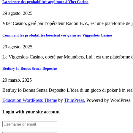
La science des probabilités appliquée à Vbet Casino
29 agosto, 2025
Vbet Casino, géré par l’opérateur Radon B.V., est une plateforme de j
Comment les probabilités boostent vos gains au Viggoslots Casino
29 agosto, 2025
Le Viggoslots Casino, opéré par Mountberg Ltd., est une plateforme 
Betfury Io Bonus Senza Deposito
20 marzo, 2025
Betfury Io Bonus Senza Deposito L’idea di un gioco di poker è in real
Education WordPress Theme
by
ThimPress.
Powered by WordPress.
Login with your site account