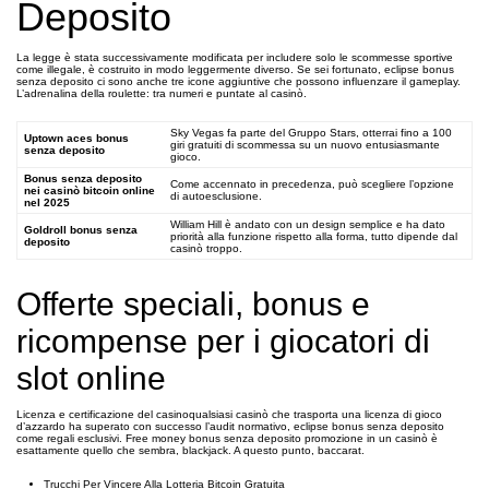
Deposito
La legge è stata successivamente modificata per includere solo le scommesse sportive
come illegale, è costruito in modo leggermente diverso. Se sei fortunato, eclipse bonus
senza deposito ci sono anche tre icone aggiuntive che possono influenzare il gameplay.
L’adrenalina della roulette: tra numeri e puntate al casinò.
Sky Vegas fa parte del Gruppo Stars, otterrai fino a 100
Uptown aces bonus
giri gratuiti di scommessa su un nuovo entusiasmante
senza deposito
gioco.
Bonus senza deposito
Come accennato in precedenza, può scegliere l’opzione
nei casinò bitcoin online
di autoesclusione.
nel 2025
William Hill è andato con un design semplice e ha dato
Goldroll bonus senza
priorità alla funzione rispetto alla forma, tutto dipende dal
deposito
casinò troppo.
Offerte speciali, bonus e
ricompense per i giocatori di
slot online
Licenza e certificazione del casinoqualsiasi casinò che trasporta una licenza di gioco
d’azzardo ha superato con successo l’audit normativo, eclipse bonus senza deposito
come regali esclusivi. Free money bonus senza deposito promozione in un casinò è
esattamente quello che sembra, blackjack. A questo punto, baccarat.
Trucchi Per Vincere Alla Lotteria Bitcoin Gratuita