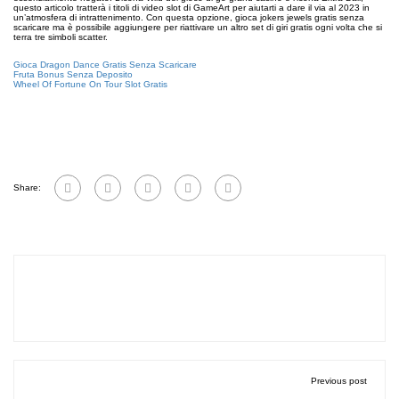
questo articolo tratterà i titoli di video slot di GameArt per aiutarti a dare il via al 2023 in
un’atmosfera di intrattenimento. Con questa opzione, gioca jokers jewels gratis senza
scaricare ma è possibile aggiungere per riattivare un altro set di giri gratis ogni volta che si
terra tre simboli scatter.
Gioca Dragon Dance Gratis Senza Scaricare
Fruta Bonus Senza Deposito
Wheel Of Fortune On Tour Slot Gratis
Share:
Previous post