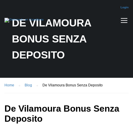
Login
DE VILAMOURA
BONUS SENZA
DEPOSITO
Home
Blog
De Vilamoura Bonus Senza Deposito
De Vilamoura Bonus Senza
Deposito