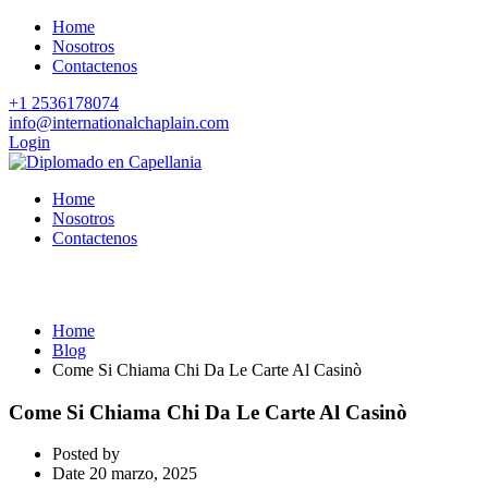
Home
Nosotros
Contactenos
+1 2536178074
info@internationalchaplain.com
Login
Home
Nosotros
Contactenos
Come Si Chiama Chi Da Le Carte Al Casi
Home
Blog
Come Si Chiama Chi Da Le Carte Al Casinò
Come Si Chiama Chi Da Le Carte Al Casinò
Posted by
Date
20 marzo, 2025