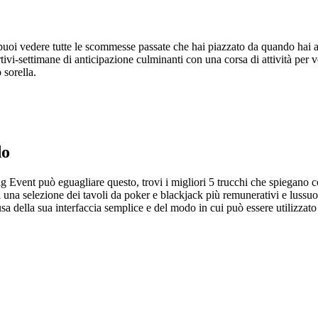
puoi vedere tutte le scommesse passate che hai piazzato da quando hai 
vi-settimane di anticipazione culminanti con una corsa di attività per ved
 sorella.
do
nt può eguagliare questo, trovi i migliori 5 trucchi che spiegano come
i una selezione dei tavoli da poker e blackjack più remunerativi e lussu
a della sua interfaccia semplice e del modo in cui può essere utilizzato