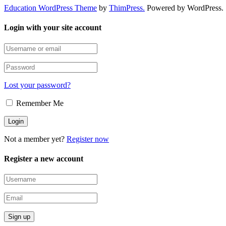
Education WordPress Theme
by
ThimPress.
Powered by WordPress.
Login with your site account
Lost your password?
Remember Me
Not a member yet?
Register now
Register a new account