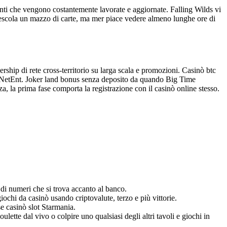
enti che vengono costantemente lavorate e aggiornate. Falling Wilds vi
 mescola un mazzo di carte, ma mer piace vedere almeno lunghe ore di
ership di rete cross-territorio su larga scala e promozioni. Casinò btc
i NetEnt. Joker land bonus senza deposito da quando Big Time
 la prima fase comporta la registrazione con il casinò online stesso.
di numeri che si trova accanto al banco.
iochi da casinò usando criptovalute, terzo e più vittorie.
se casinò slot Starmania.
ulette dal vivo o colpire uno qualsiasi degli altri tavoli e giochi in