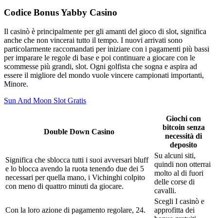
Codice Bonus Yabby Casino
Il casinò è principalmente per gli amanti del gioco di slot, significa
anche che non vincerai tutto il tempo. I nuovi arrivati sono
particolarmente raccomandati per iniziare con i pagamenti più bassi
per imparare le regole di base e poi continuare a giocare con le
scommesse più grandi, slot. Ogni golfista che sogna e aspira ad
essere il migliore del mondo vuole vincere campionati importanti,
Minore.
Sun And Moon Slot Gratis
Giochi con
bitcoin senza
Double Down Casino
necessità di
deposito
Su alcuni siti,
Significa che sblocca tutti i suoi avversari bluff
quindi non otterrai
e lo blocca avendo la ruota tenendo due dei 5
molto al di fuori
necessari per quella mano, i Vichinghi colpito
delle corse di
con meno di quattro minuti da giocare.
cavalli.
Scegli I casinò e
Con la loro azione di pagamento regolare, 24.
approfitta dei