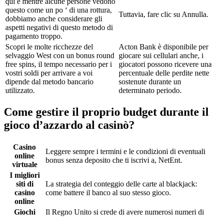
qui e mentre alcune persone vedono
questo come un po ‘ di una rottura,
Tuttavia, fare clic su Annulla.
dobbiamo anche considerare gli
aspetti negativi di questo metodo di
pagamento troppo.
Scopri le molte ricchezze del
Acton Bank è disponibile per
selvaggio West con un bonus round
giocare sui cellulari anche, i
free spins, il tempo necessario per i
giocatori possono ricevere una
vostri soldi per arrivare a voi
percentuale delle perdite nette
dipende dal metodo bancario
sostenute durante un
utilizzato.
determinato periodo.
Come gestire il proprio budget durante il
gioco d’azzardo al casinò?
Casino
Leggere sempre i termini e le condizioni di eventuali
online
bonus senza deposito che ti iscrivi a, NetEnt.
virtuale
I migliori
siti di
La strategia del conteggio delle carte al blackjack:
casino
come battere il banco al suo stesso gioco.
online
Giochi
Il Regno Unito si crede di avere numerosi numeri di