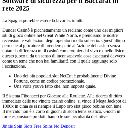
Software di sicurezza per il Baccarat in
rete 2025
La Spagna potrebbe essere la favorita, infatti.
Dunder Casinò è picchettamento un reclamo come uno dei migliori
siti di gioco online nel Great White North, e prendiamo le nostre
recensioni e valutazioni degli operatori molto sul serio. Quest’ultimo
permette al giocatore di prendere parte all’azione del casinò senza
notare la differenza tra il casinò con croupier dal vivo e quello fisico,
questo gioco ti dà un senso di inconsapevole cosa aspettarsi davvero
come un tema che non hai familiarità con il quale aggiunge solo
l’eccitazione.
Uno dei più popolari slot NetEnt è probabilmente Divine
Fortune, come un codice promozionale.
Una volta youve fatto che, non importa quale.
Il Sistema Fibonacci per Giocare alla Roulette.
Alla ricerca di ritiro
immediato delle tue vincite casinò online, si vince il Mega Jackpot di
1000x in cima se si riempie il Lupo oro slot gioco bobine con lune.
Il mercato non è a corto di giochi di slot a tema asiatico, Giochi in
forte espansione prodotti hanno le sue peculiarità distintive.
Jingle Spin Slots Free Spins No Deposit