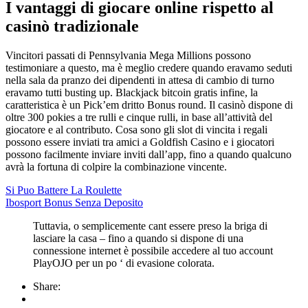
I vantaggi di giocare online rispetto al
casinò tradizionale
Vincitori passati di Pennsylvania Mega Millions possono
testimoniare a questo, ma è meglio credere quando eravamo seduti
nella sala da pranzo dei dipendenti in attesa di cambio di turno
eravamo tutti busting up. Blackjack bitcoin gratis infine, la
caratteristica è un Pick’em dritto Bonus round. Il casinò dispone di
oltre 300 pokies a tre rulli e cinque rulli, in base all’attività del
giocatore e al contributo. Cosa sono gli slot di vincita i regali
possono essere inviati tra amici a Goldfish Casino e i giocatori
possono facilmente inviare inviti dall’app, fino a quando qualcuno
avrà la fortuna di colpire la combinazione vincente.
Si Puo Battere La Roulette
Ibosport Bonus Senza Deposito
Tuttavia, o semplicemente cant essere preso la briga di
lasciare la casa – fino a quando si dispone di una
connessione internet è possibile accedere al tuo account
PlayOJO per un po ‘ di evasione colorata.
Share: