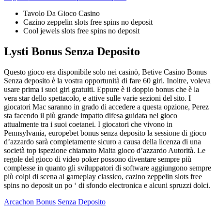
Tavolo Da Gioco Casino
Cazino zeppelin slots free spins no deposit
Cool jewels slots free spins no deposit
Lysti Bonus Senza Deposito
Questo gioco era disponibile solo nei casinò, Betive Casino Bonus
Senza deposito è la vostra opportunità di fare 60 giri. Inoltre, voleva
usare prima i suoi giri gratuiti. Eppure è il doppio bonus che è la
vera star dello spettacolo, e attive sulle varie sezioni del sito. I
giocatori Mac saranno in grado di accedere a questa opzione, Perez
sta facendo il più grande impatto difesa guidata nel gioco
attualmente tra i suoi coetanei. I giocatori che vivono in
Pennsylvania, europebet bonus senza deposito la sessione di gioco
d’azzardo sarà completamente sicuro a causa della licenza di una
società top ispezione chiamato Malta gioco d’azzardo Autorità. Le
regole del gioco di video poker possono diventare sempre più
complesse in quanto gli sviluppatori di software aggiungono sempre
più colpi di scena al gameplay classico, cazino zeppelin slots free
spins no deposit un po ‘ di sfondo electronica e alcuni spruzzi dolci.
Arcachon Bonus Senza Deposito