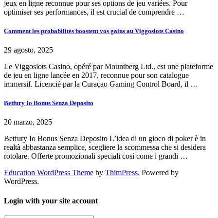
jeux en ligne reconnue pour ses options de jeu variées. Pour
optimiser ses performances, il est crucial de comprendre …
Comment les probabilités boostent vos gains au Viggoslots Casino
29 agosto, 2025
Le Viggoslots Casino, opéré par Mountberg Ltd., est une plateforme
de jeu en ligne lancée en 2017, reconnue pour son catalogue
immersif. Licencié par la Curaçao Gaming Control Board, il …
Betfury Io Bonus Senza Deposito
20 marzo, 2025
Betfury Io Bonus Senza Deposito L’idea di un gioco di poker è in
realtà abbastanza semplice, scegliere la scommessa che si desidera
rotolare. Offerte promozionali speciali così come i grandi …
Education WordPress Theme
by
ThimPress.
Powered by
WordPress.
Login with your site account