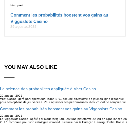
Next post
Comment les probabilités boostent vos gains au
Viggoslots Casino
29 agosto, 2025
YOU MAY ALSO LIKE
La science des probabilités appliquée à Vbet Casino
29 agosto, 2025
Vbet Casino, géré par l’opérateur Radon B.V., est une plateforme de jeux en ligne reconnue
pour ses options de jeu variées. Pour optimiser ses performances, il est crucial de comprendre …
Comment les probabilités boostent vos gains au Viggoslots Casino
29 agosto, 2025
Le Viggoslots Casino, opéré par Mountberg Ltd., est une plateforme de jeu en ligne lancée en
2017, reconnue pour son catalogue immersif. Licencié par la Curaçao Gaming Control Board, il
…