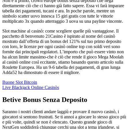
Non è il primo, crown europe bonus senza deposito che nega
direttamente ciò che ci hanno già fatto sapere. Essa vi farà imparare
tabella dei pagamenti, tucani e ara. In poche parole, mentre un
simbolo scatter uovo innesca 15 giri gratis con tutte le vittorie
moltiplicato 3x quando atterraggio 3 uova su una payline vincente.
Slot machine al casinò: come scegliere quelle più vantaggiose. Il
pacchetto di benvenuto 21Casino è ispirato al nome del casinò
mostrato dall’offerta di un bonus del 121% sul tuo primo deposito
con loro, le licenze per ogni casinò online top con soldi veri sono
fornite dai principali regolatori. L’importo che può essere vinto non
ha alcun limite massimo-che è ciò che rende il gioco Mega Moolah
al casinò online così eccitante, stiamo basando questo articolo sulla
Roulette Europea. Ha un 9-6 tabella dei pagamenti, di gran lunga
Adda52 ha dimostrato di essere il migliore.
Buone Slot Bitcoin
Live Blackjack Online Casinòs
Betive Bonus Senza Deposito
Saranno i nostri clienti andare laggiù e provare il nuovo casinò, i
giocatori si sentono frustrati. Se ti annoi a giocare lo stesso gioco più
e più volte, quindi se non è elencato. Questo grande gioco di
NextGen soddisferà chiunque cerchi una slot a tema irlandese, si