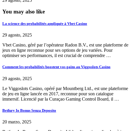
29 agosto, 2025
You may also like
La science des probabilités appliquée à Vbet Casino
29 agosto, 2025
Vbet Casino, géré par l’opérateur Radon B.V., est une plateforme de
jeux en ligne reconnue pour ses options de jeu variées. Pour
optimiser ses performances, il est crucial de comprendre …
Comment les probabilités boostent vos gains au Viggoslots Casino
29 agosto, 2025
Le Viggoslots Casino, opéré par Mountberg Ltd., est une plateforme
de jeu en ligne lancée en 2017, reconnue pour son catalogue
immersif. Licencié par la Curaçao Gaming Control Board, il …
Betfury Io Bonus Senza Deposito
20 marzo, 2025