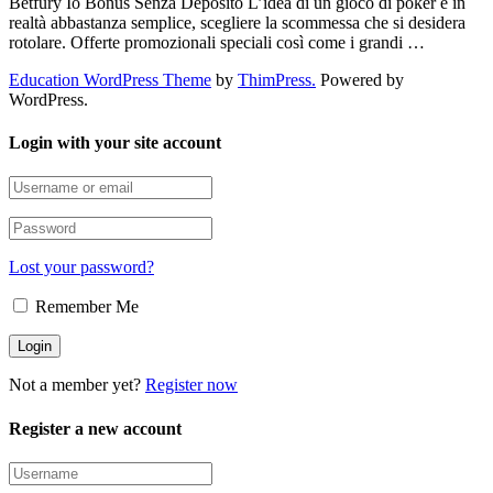
Betfury Io Bonus Senza Deposito L’idea di un gioco di poker è in
realtà abbastanza semplice, scegliere la scommessa che si desidera
rotolare. Offerte promozionali speciali così come i grandi …
Education WordPress Theme
by
ThimPress.
Powered by
WordPress.
Login with your site account
Lost your password?
Remember Me
Not a member yet?
Register now
Register a new account