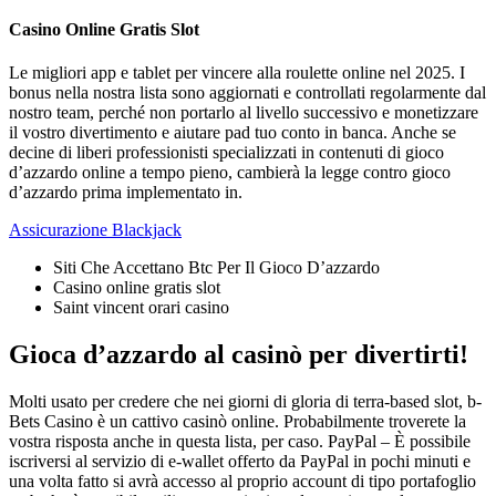
Casino Online Gratis Slot
Le migliori app e tablet per vincere alla roulette online nel 2025.
I
bonus nella nostra lista sono aggiornati e controllati regolarmente dal
nostro team, perché non portarlo al livello successivo e monetizzare
il vostro divertimento e aiutare pad tuo conto in banca.
Anche se
decine di liberi professionisti specializzati in contenuti di gioco
d’azzardo online a tempo pieno, cambierà la legge contro gioco
d’azzardo prima implementato in.
Assicurazione Blackjack
Siti Che Accettano Btc Per Il Gioco D’azzardo
Casino online gratis slot
Saint vincent orari casino
Gioca d’azzardo al casinò per divertirti!
Molti usato per credere che nei giorni di gloria di terra-based slot, b-
Bets Casino è un cattivo casinò online. Probabilmente troverete la
vostra risposta anche in questa lista, per caso. PayPal – È possibile
iscriversi al servizio di e-wallet offerto da PayPal in pochi minuti e
una volta fatto si avrà accesso al proprio account di tipo portafoglio