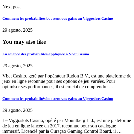
Next post
Comment les probabilités boostent vos gains au Viggoslots Casino
29 agosto, 2025
You may also like
La science des probabilités appliquée à Vbet Casino
29 agosto, 2025
Vbet Casino, géré par l’opérateur Radon B.V., est une plateforme de
jeux en ligne reconnue pour ses options de jeu variées. Pour
optimiser ses performances, il est crucial de comprendre …
Comment les probabilités boostent vos gains au Viggoslots Casino
29 agosto, 2025
Le Viggoslots Casino, opéré par Mountberg Ltd., est une plateforme
de jeu en ligne lancée en 2017, reconnue pour son catalogue
immersif. Licencié par la Curaçao Gaming Control Board, il …