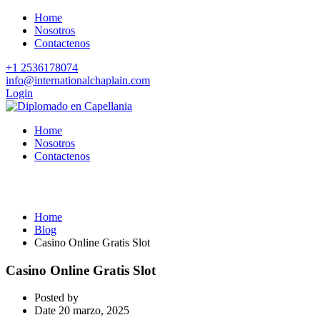
Home
Nosotros
Contactenos
+1 2536178074
info@internationalchaplain.com
Login
Home
Nosotros
Contactenos
Casino Online Gratis Slot
Home
Blog
Casino Online Gratis Slot
Casino Online Gratis Slot
Posted by
Date
20 marzo, 2025