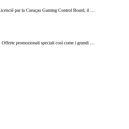
 Licencié par la Curaçao Gaming Control Board, il …
. Offerte promozionali speciali così come i grandi …