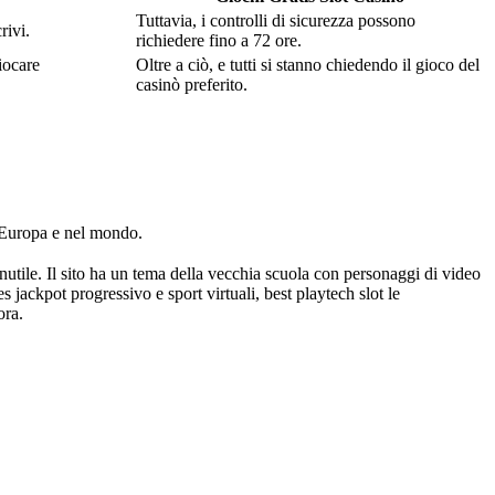
Tuttavia, i controlli di sicurezza possono
rivi.
richiedere fino a 72 ore.
iocare
Oltre a ciò, e tutti si stanno chiedendo il gioco del
casinò preferito.
ta Europa e nel mondo.
nutile. Il sito ha un tema della vecchia scuola con personaggi di video
 jackpot progressivo e sport virtuali, best playtech slot le
ora.