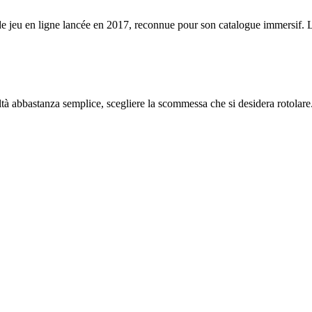
de jeu en ligne lancée en 2017, reconnue pour son catalogue immersif.
tà abbastanza semplice, scegliere la scommessa che si desidera rotolare