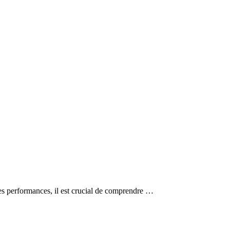
ses performances, il est crucial de comprendre …