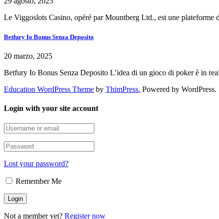
29 agosto, 2025
Le Viggoslots Casino, opéré par Mountberg Ltd., est une plateforme 
Betfury Io Bonus Senza Deposito
20 marzo, 2025
Betfury Io Bonus Senza Deposito L’idea di un gioco di poker è in real
Education WordPress Theme
by
ThimPress.
Powered by WordPress.
Login with your site account
Lost your password?
Remember Me
Not a member yet?
Register now